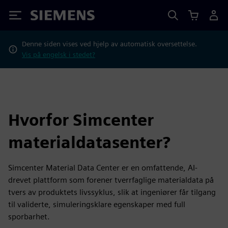
Siemens
Denne siden vises ved hjelp av automatisk oversettelse.
Vis på engelsk i stedet?
Hvorfor Simcenter
materialdatasenter?
Simcenter Material Data Center er en omfattende, AI-
drevet plattform som forener tverrfaglige materialdata på
tvers av produktets livssyklus, slik at ingeniører får tilgang
til validerte, simuleringsklare egenskaper med full
sporbarhet.