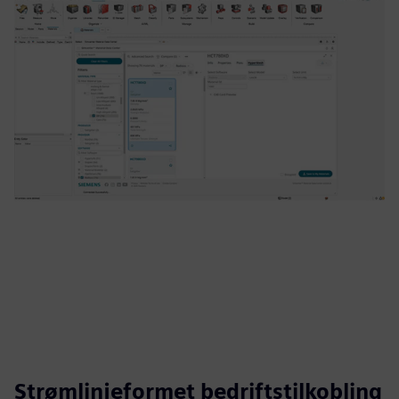
Strømlinjeformet bedriftstilkobling