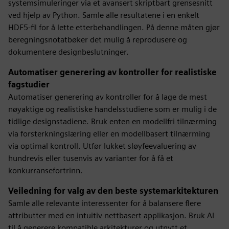
systemsimuleringer via et avansert skriptbart grensesnitt
ved hjelp av Python. Samle alle resultatene i en enkelt
HDF5-fil for å lette etterbehandlingen. På denne måten gjør
beregningsnotatbøker det mulig å reprodusere og
dokumentere designbeslutninger.
Automatiser generering av kontroller for realistiske
fagstudier
Automatiser generering av kontroller for å lage de mest
nøyaktige og realistiske handelsstudiene som er mulig i de
tidlige designstadiene. Bruk enten en modellfri tilnærming
via forsterkningslæring eller en modellbasert tilnærming
via optimal kontroll. Utfør lukket sløyfeevaluering av
hundrevis eller tusenvis av varianter for å få et
konkurransefortrinn.
Veiledning for valg av den beste systemarkitekturen
Samle alle relevante interessenter for å balansere flere
attributter med en intuitiv nettbasert applikasjon. Bruk AI
til å generere kompatible arkitekturer og utnytt et