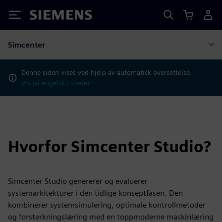
Siemens
Simcenter
Denne siden vises ved hjelp av automatisk oversettelse.
Vis på engelsk i stedet?
Hvorfor Simcenter Studio?
Simcenter Studio genererer og evaluerer
systemarkitekturer i den tidlige konseptfasen. Den
kombinerer systemsimulering, optimale kontrollmetoder
og forsterkningslæring med en toppmoderne maskinlæring