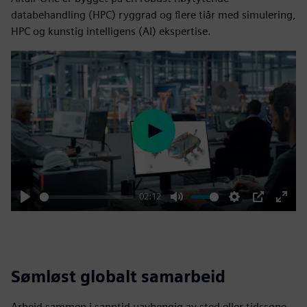
databehandling (HPC) ryggrad og flere tiår med simulering,
HPC og kunstig intelligens (AI) ekspertise.
Play
02:12
Play
Mute
Settings
PIP
Enter
fulls
Sømløst globalt samarbeid
Arbeid sammen i sanntid uavhengig av sted eller tidssone.