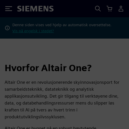
Siemens
Denne siden vises ved hjelp av automatisk oversettelse.
Vis på engelsk i stedet?
Hvorfor Altair One?
Altair One er en revolusjonerende skyinnovasjonsport for
samarbeidsteknikk, datateknikk og analytisk
applikasjonsutvikling. Det gir tilgang til verktøyene dine,
data, og databehandlingsressurser mens du slipper løs
kraften til AI på tvers av hvert trinn i
produktutviklingslivssyklusen.
Altair One er bygget på en robust høytytende