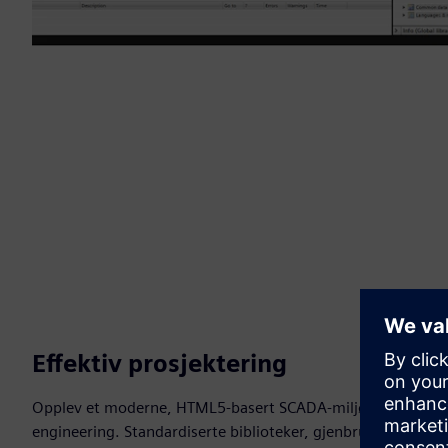
Effektiv prosjektering
Opplev et moderne, HTML5-basert SCADA-miljø realisert m
engineering. Standardiserte biblioteker, gjenbrukbare fron