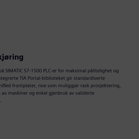
kjøring
på SIMATIC S7-1500 PLC-er for maksimal pålitelighet og
ntegrerte TIA Portal-biblioteket gir standardiserte
fied frontplater, noe som muliggjør rask prosjektering,
 av maskiner og enkel gjenbruk av validerte
.