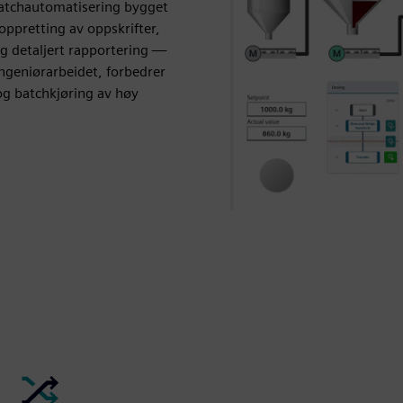
batchautomatisering bygget
oppretting av oppskrifter,
g detaljert rapportering —
ngeniørarbeidet, forbedrer
og batchkjøring av høy