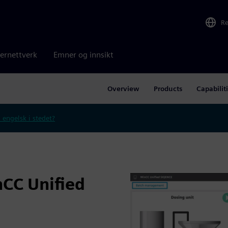
R
ernettverk
Emner og innsikt
Overview
Products
Capabilit
 engelsk i stedet?
nCC Unified