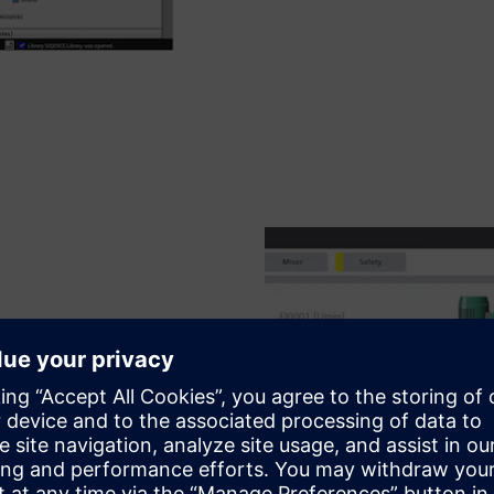
ed WinCC Unified
tplater og konsekvent