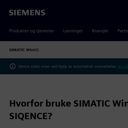
Siemens
Produkter og tjenester
Løsninger
Bransjer
Partn
SIMATIC WinCC
Denne siden vises ved hjelp av automatisk oversettelse.
Vis på
Hvorfor bruke SIMATIC Wi
SIQENCE?