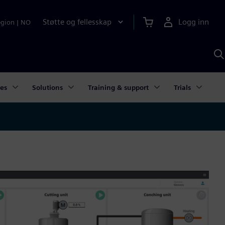
Støtte og fellesskap
Logg inn
egion
|
NO
S
m
S
A
ies
Solutions
Training & support
Trials