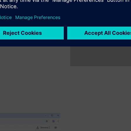
set utvikling og sikrer en
å prosessmaskinnivå og