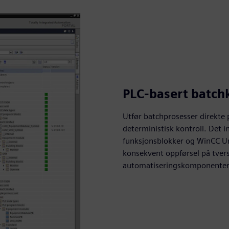
PLC-basert batch
Utfør batchprosesser direkte 
deterministisk kontroll. Det i
funksjonsblokker og WinCC Uni
konsekvent oppførsel på tvers
automatiseringskomponenter