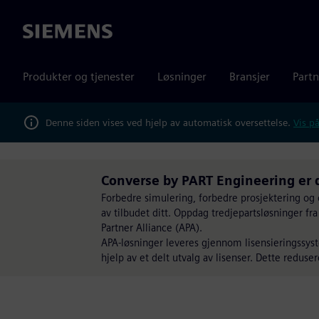
Siemens
Produkter og tjenester
Løsninger
Bransjer
Partn
Denne siden vises ved hjelp av automatisk oversettelse.
Vis på
Converse by PART Engineering er 
Forbedre simulering, forbedre prosjektering og 
av tilbudet ditt. Oppdag tredjepartsløsninger f
Partner Alliance (APA).
APA-løsninger leveres gjennom lisensieringssyste
hjelp av et delt utvalg av lisenser. Dette reduse