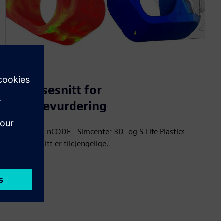
Grensesnitt for
styrkevurdering
FEMFAT-, nCODE-, Simcenter 3D- og S-Life Plastics-
grensesnitt er tilgjengelige.