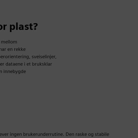
r plast?
o mellom
har en rekke
erorientering, sveiselinjer,
r dataene i et bruksklar
en innebygde
ever ingen brukerunderrutine. Den raske og stabile