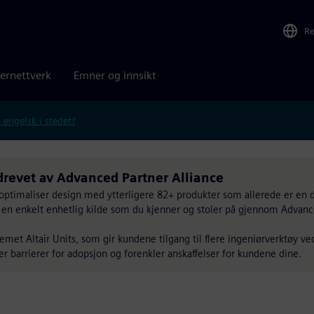
R
ernettverk
Emner og innsikt
 engelsk i stedet?
drevet av Advanced Partner Alliance
optimaliser design med ytterligere 82+ produkter som allerede er en 
ra en enkelt enhetlig kilde som du kjenner og stoler på gjennom Advan
met Altair Units, som gir kundene tilgang til flere ingeniørverktøy ve
rer barrierer for adopsjon og forenkler anskaffelser for kundene dine.