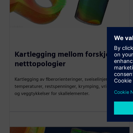
Kartlegging mellom forskjellige
netttopologier
Kartlegging av fiberorienteringer, sveiselinjer, trykk,
temperaturer, restspenninger, krymping, vridning
og veggtykkelser for skallelementer.