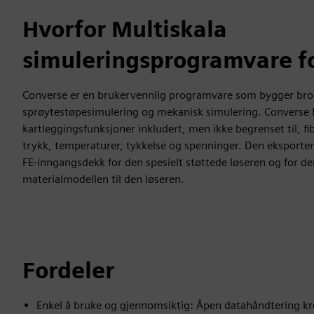
Hvorfor Multiskala
simuleringsprogramvare fo
Converse er en brukervennlig programvare som bygger br
sprøytestøpesimulering og mekanisk simulering. Converse 
kartleggingsfunksjoner inkludert, men ikke begrenset til, fib
trykk, temperaturer, tykkelse og spenninger. Den eksportere
FE-inngangsdekk for den spesielt støttede løseren og for d
materialmodellen til den løseren.
Fordeler
Enkel å bruke og gjennomsiktig: Åpen datahåndtering kr