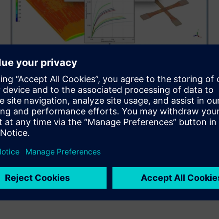
Flerskala materialmodell
Har anisotropisk elasto-plastisk materialmodell ved
hjelp av innebygde løsermaterialkort fra en
materialdatabase.