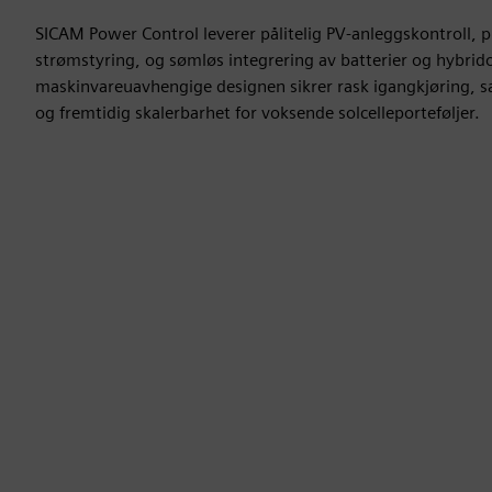
SICAM Power Control leverer pålitelig PV-anleggskontroll, pr
strømstyring, og sømløs integrering av batterier og hybri
maskinvareuavhengige designen sikrer rask igangkjøring,
og fremtidig skalerbarhet for voksende solcelleporteføljer.