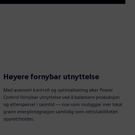
Mute
Enable
Settings
PIP
Enter
captions
fullscre
Høyere fornybar utnyttelse
Med avansert kontroll og optimalisering øker Power
Control fornybar utnyttelse ved å balansere produksjon
og etterspørsel i sanntid — noe som muliggjør mer lokal
grønn energiintegrasjon samtidig som nettstabiliteten
opprettholdes.