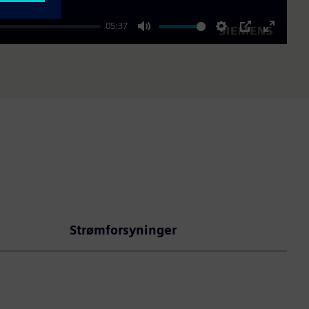
05:37
Mute
Settings
PIP
Enter
fullscre
Strømforsyninger