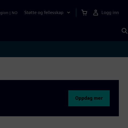
Støtte og fellesskap
Logg inn
egion
|
NO
S
m
S
A
Oppdag mer