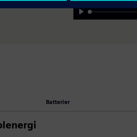
Play
Batterier
olenergi