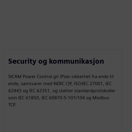
Security og kommunikasjon
SICAM Power Control gir IPsec-sikkerhet fra ende til
ende, samsvarer med NERC CIP, ISO/IEC 27001, IEC
62443 og IEC 62351, og støtter standardprotokoller
som IEC 61850, IEC 60870‑5-101/104 og Modbus
TCP.