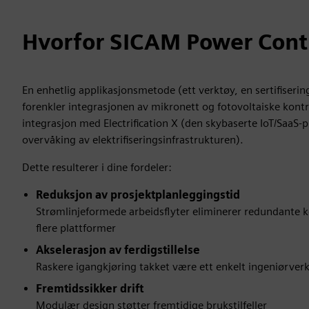
Hvorfor SICAM Power Cont
En enhetlig applikasjonsmetode (ett verktøy, en sertifiseri
forenkler integrasjonen av mikronett og fotovoltaiske kont
integrasjon med Electrification X (den skybaserte IoT/SaaS-p
overvåking av elektrifiseringsinfrastrukturen).
Dette resulterer i dine fordeler:
Reduksjon av prosjektplanleggingstid
Strømlinjeformede arbeidsflyter eliminerer redundante k
flere plattformer
Akselerasjon av ferdigstillelse
Raskere igangkjøring takket være ett enkelt ingeniørver
Fremtidssikker drift
Modulær design støtter fremtidige brukstilfeller