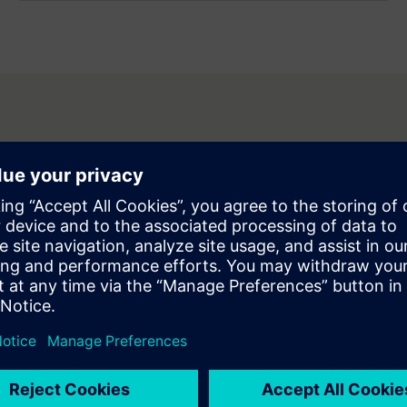
trollapplikasjonsfamilien,
i en enkelt, modulær