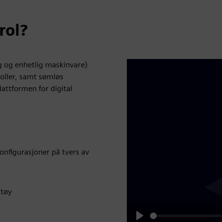
rol?
ng og enhetlig maskinvare)
roller, samt sømløs
lattformen for digital
onfigurasjoner på tvers av
ktøy