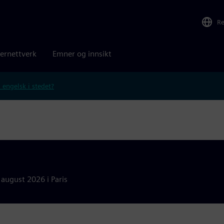
R
ernettverk
Emner og innsikt
 engelsk i stedet?
 august 2026 i Paris