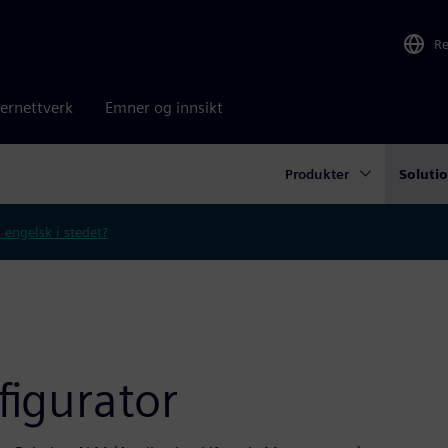
R
ernettverk
Emner og innsikt
Produkter
Soluti
 engelsk i stedet?
figurator