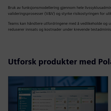
Bruk av funksjonsmodellering gjennom hele livssyklusadminis
valideringsprosesser (V&V) og styrke risikostyringen for ul
Teams kan håndtere utfordringene med å vedlikeholde og ut
reduserer innsats og kostnader under krevende testadministr
Utforsk produkter med Pol