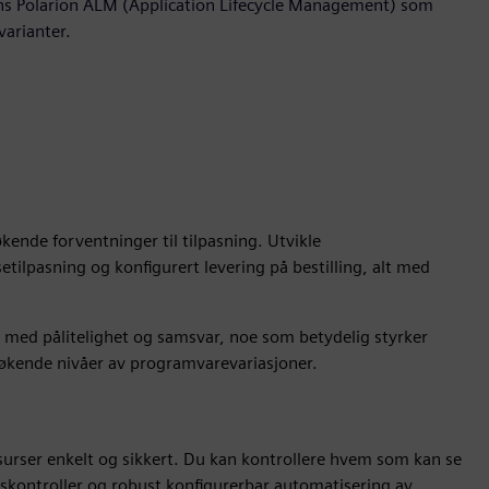
mens Polarion ALM (Application Lifecycle Management) som
arianter.
kende forventninger til tilpasning. Utvikle
etilpasning og konfigurert levering på bestilling, alt med
r med pålitelighet og samsvar, noe som betydelig styrker
e økende nivåer av programvarevariasjoner.
surser enkelt og sikkert. Du kan kontrollere hvem som kan se
eskontroller og robust konfigurerbar automatisering av