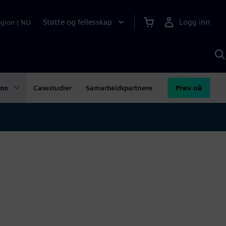
Støtte og fellesskap
Logg inn
egion
|
NO
S
m
S
A
ons
Casestudier
Samarbeidspartnere
Prøv nå