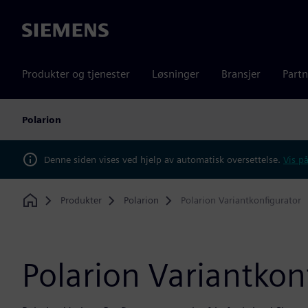
Siemens
Produkter og tjenester
Løsninger
Bransjer
Partn
Polarion
Denne siden vises ved hjelp av automatisk oversettelse.
Vis på
Produkter
Polarion
Polarion Variantkonfigurator
Home
Polarion Variantkon