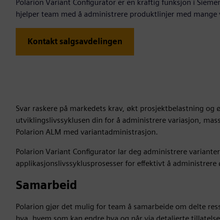
Polarion Variant Configurator er en kraftig funksjon i Sie
hjelper team med å administrere produktlinjer med mange v
Kontakt salgsavdelingen
Svar raskere på markedets krav, økt prosjektbelastning og ø
utviklingslivssyklusen din for å administrere variasjon, mass
Polarion ALM med variantadministrasjon.
Polarion Variant Configurator lar deg administrere variante
applikasjonslivssyklusprosesser for effektivt å administrer
Samarbeid
Polarion gjør det mulig for team å samarbeide om delte res
hva, hvem som kan endre hva og når via detaljerte tillatels