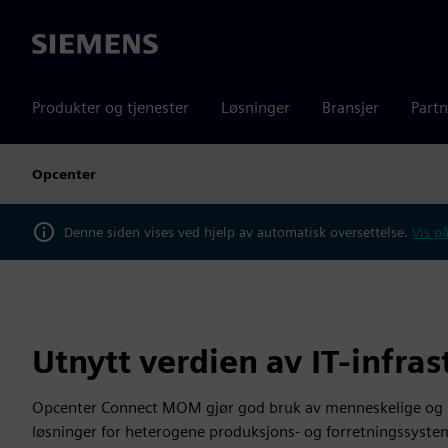
Siemens
Produkter og tjenester
Løsninger
Bransjer
Partn
Opcenter
Denne siden vises ved hjelp av automatisk oversettelse.
Vis på
Utnytt verdien av IT-infra
Opcenter Connect MOM gjør god bruk av menneskelige og in
løsninger for heterogene produksjons- og forretningssyste