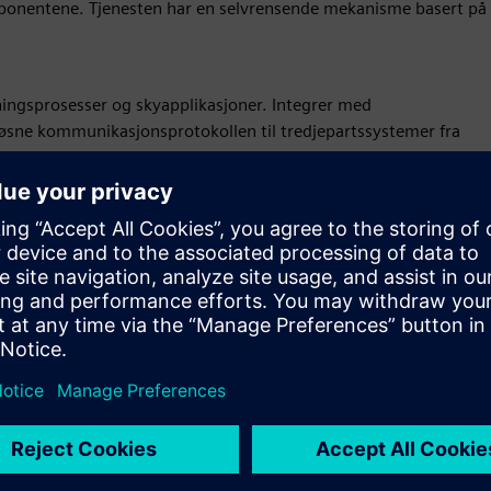
onentene. Tjenesten har en selvrensende mekanisme basert på
tningsprosesser og skyapplikasjoner. Integrer med
løsne kommunikasjonsprotokollen til tredjepartssystemer fra
 teknologier og forbedrer fleksibiliteten og brukervennligheten