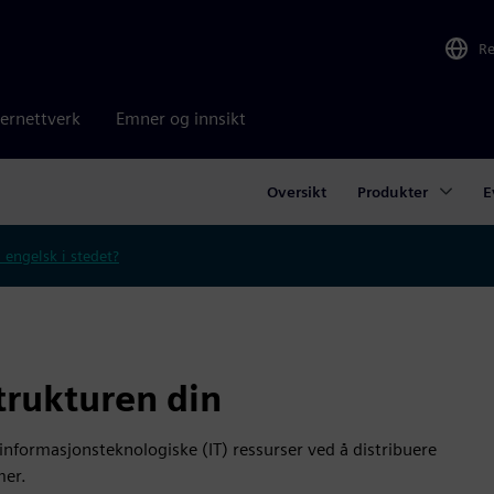
R
ernettverk
Emner og innsikt
Oversikt
Produkter
E
 engelsk i stedet?
strukturen din
formasjonsteknologiske (IT) ressurser ved å distribuere
mer.