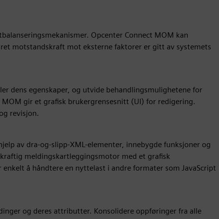
astbalanseringsmekanismer. Opcenter Connect MOM kan
ret motstandskraft mot eksterne faktorer er gitt av systemets
ller dens egenskaper, og utvide behandlingsmulighetene for
OM gir et grafisk brukergrensesnitt (UI) for redigering.
og revisjon.
hjelp av dra-og-slipp-XML-elementer, innebygde funksjoner og
kraftig meldingskartleggingsmotor med et grafisk
 enkelt å håndtere en nyttelast i andre formater som JavaScript
nger og deres attributter. Konsolidere oppføringer fra alle