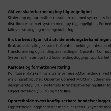
Aktiver skalerbarhet og høy tilgjengelighet
Skaler opp og optimaliser ressursbruken med systemets l
distribueres som et system med høy tilgjengelighet. Forbed
failover-strategi og meldingsbuffering.
Bruk arbeidsflyter til å utvide meldingsbehandlingen
Bruk arbeidsflytlogikk basert på enten meldingsinnholdet e
transformering og sending av meldinger. Opcenter Connect M
Systemet tillater også ad hoc-meldingslogging, sporbarhet 
Kartdata og formatkonvertering
Konfigurer datakart for å transformere XML-meldinger ved 
meldingsattributter. Opcenter Connect MOM inkluderer en 
designverktøy. Bruk systemets formatkonverteringsfilter for
Object Notation (JSON) og flate filer.
Opprettholde svært konfigurerbare hendelseslogger
Opprettholde logghendelser med eller uten tilknyttede meldi