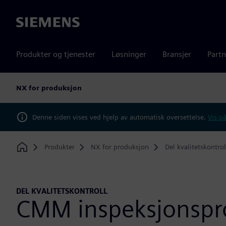
Siemens
Produkter og tjenester
Løsninger
Bransjer
Partn
NX for produksjon
Denne siden vises ved hjelp av automatisk oversettelse.
Vis på
Produkter
NX for produksjon
Del kvalitetskontrol
Home
DEL KVALITETSKONTROLL
CMM inspeksjonsp