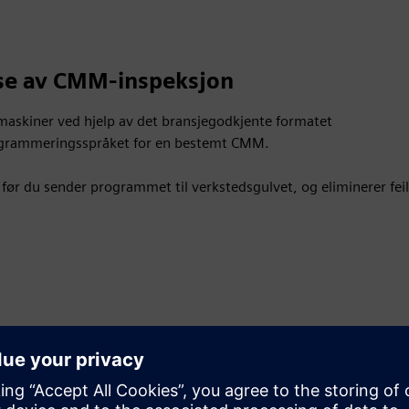
lse av CMM-inspeksjon
askiner ved hjelp av det bransjegodkjente formatet
rogrammeringsspråket for en bestemt CMM.
før du sender programmet til verkstedsgulvet, og eliminerer feil
-produkter
r dine spesifikke delproduksjonsbehov.