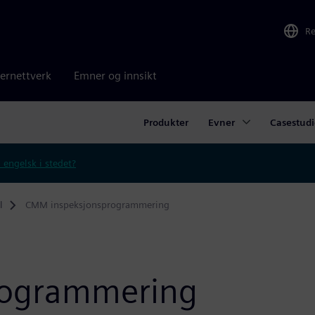
R
ernettverk
Emner og innsikt
Produkter
Evner
Casestudi
 engelsk i stedet?
l
CMM inspeksjonsprogrammering
rogrammering