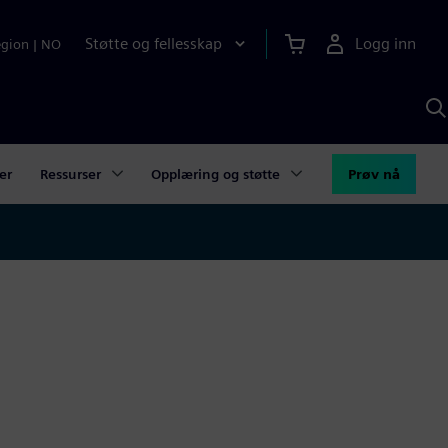
Støtte og fellesskap
Logg inn
egion
|
NO
S
m
S
A
er
Ressurser
Opplæring og støtte
Prøv nå