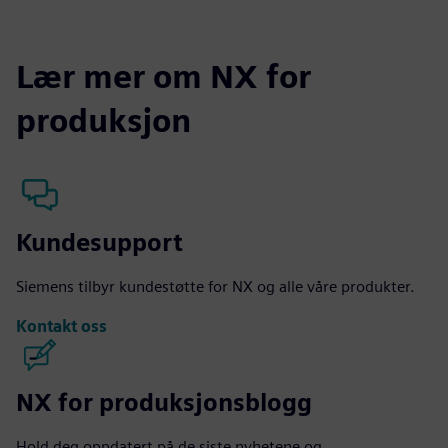
fulls
Lær mer om NX for
produksjon
Kundesupport
Siemens tilbyr kundestøtte for NX og alle våre produkter.
Kontakt oss
NX for produksjonsblogg
Hold deg oppdatert på de siste nyhetene og