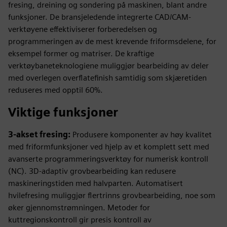
fresing, dreining og sondering på maskinen, blant andre
funksjoner. De bransjeledende integrerte CAD/CAM-
verktøyene effektiviserer forberedelsen og
programmeringen av de mest krevende friformsdelene, for
eksempel former og matriser. De kraftige
verktøybaneteknologiene muliggjør bearbeiding av deler
med overlegen overflatefinish samtidig som skjæretiden
reduseres med opptil 60%.
Viktige funksjoner
3-akset fresing:
Produsere komponenter av høy kvalitet
med friformfunksjoner ved hjelp av et komplett sett med
avanserte programmeringsverktøy for numerisk kontroll
(NC). 3D-adaptiv grovbearbeiding kan redusere
maskineringstiden med halvparten. Automatisert
hvilefresing muliggjør flertrinns grovbearbeiding, noe som
øker gjennomstrømningen. Metoder for
kuttregionskontroll gir presis kontroll av