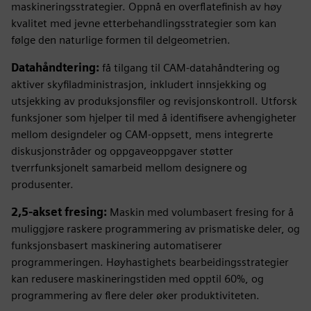
maskineringsstrategier. Oppnå en overflatefinish av høy
kvalitet med jevne etterbehandlingsstrategier som kan
følge den naturlige formen til delgeometrien.
Datahåndtering:
få tilgang til CAM-datahåndtering og
aktiver skyfiladministrasjon, inkludert innsjekking og
utsjekking av produksjonsfiler og revisjonskontroll. Utforsk
funksjoner som hjelper til med å identifisere avhengigheter
mellom designdeler og CAM-oppsett, mens integrerte
diskusjonstråder og oppgaveoppgaver støtter
tverrfunksjonelt samarbeid mellom designere og
produsenter.
2,5-akset fresing:
Maskin med volumbasert fresing for å
muliggjøre raskere programmering av prismatiske deler, og
funksjonsbasert maskinering automatiserer
programmeringen. Høyhastighets bearbeidingsstrategier
kan redusere maskineringstiden med opptil 60%, og
programmering av flere deler øker produktiviteten.