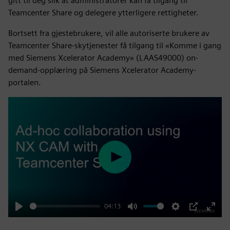
gitt til deg slik at administratorer kan få tilgang til
Teamcenter Share og delegere ytterligere rettigheter.
Bortsett fra gjestebrukere, vil alle autoriserte brukere av
Teamcenter Share-skytjenester få tilgang til «Komme i gang
med Siemens Xcelerator Academy» (LAAS49000) on-
demand-opplæring på Siemens Xcelerator Academy-
portalen.
Play
04:13
Play
Mute
Settings
PIP
Enter