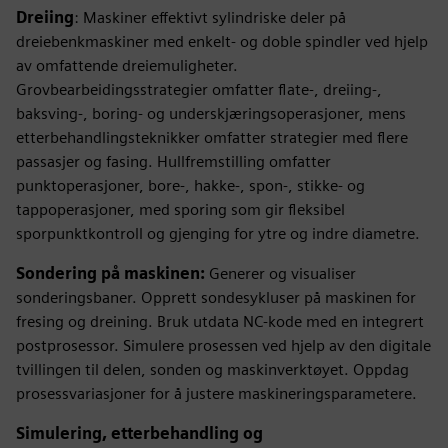
Dreiing
: Maskiner effektivt sylindriske deler på
dreiebenkmaskiner med enkelt- og doble spindler ved hjelp
av omfattende dreiemuligheter.
Grovbearbeidingsstrategier omfatter flate-, dreiing-,
baksving-, boring- og underskjæringsoperasjoner, mens
etterbehandlingsteknikker omfatter strategier med flere
passasjer og fasing. Hullfremstilling omfatter
punktoperasjoner, bore-, hakke-, spon-, stikke- og
tappoperasjoner, med sporing som gir fleksibel
sporpunktkontroll og gjenging for ytre og indre diametre.
Sondering på maskinen:
Generer og visualiser
sonderingsbaner. Opprett sondesykluser på maskinen for
fresing og dreining. Bruk utdata NC-kode med en integrert
postprosessor. Simulere prosessen ved hjelp av den digitale
tvillingen til delen, sonden og maskinverktøyet. Oppdag
prosessvariasjoner for å justere maskineringsparametere.
Simulering, etterbehandling og