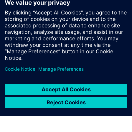
Premium
Forenkle programmeringen av komplekse deler med
NX X Manufacturing Premium, som bygger på det
avanserte produktet, med flerakset maskinering
drevet av skyteknologi.