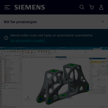
Siemens
NX for produksjon
Denne siden vises ved hjelp av automatisk oversettelse.
Vis på engelsk i stedet?