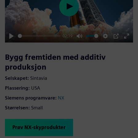
Play
02:19
Play
Mute
Settings
PIP
Enter
fulls
Bygg fremtiden med additiv
produksjon
Selskapet:
Sintavia
Plassering:
USA
Siemens programvare:
NX
Størrelsen:
Small
Prøv NX-skyprodukter