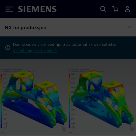
Siemens
NX for produksjon
Denne siden vises ved hjelp av automatisk oversettelse.
Vis på engelsk i stedet?