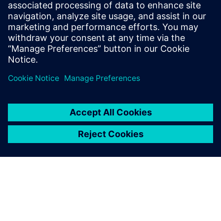
avanserte produktet, med flerakset maskinering
drevet av skyteknologi.