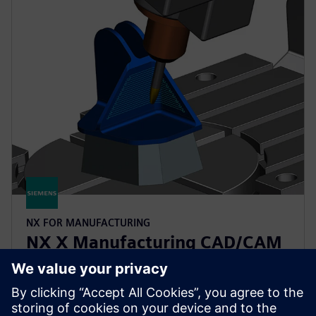
NX FOR MANUFACTURING
NX X Manufacturing CAD/CAM
Premium
Forenkle programmeringen av komplekse deler med
NX X Manufacturing Premium, som bygger på det