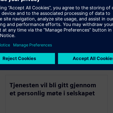
 prosesser
 subsidier
Tjenesten vil bli gitt gjennom
et personlig møte i selskapet