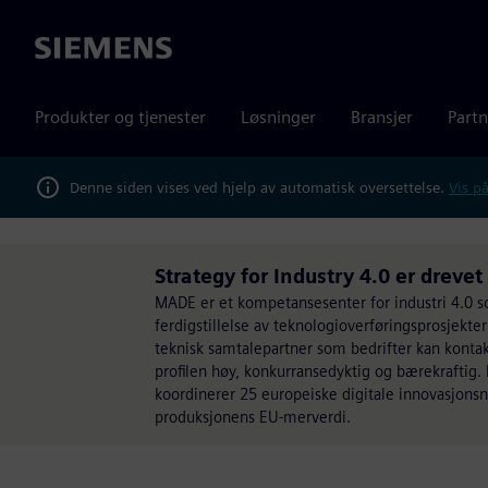
Siemens
Produkter og tjenester
Løsninger
Bransjer
Partn
Denne siden vises ved hjelp av automatisk oversettelse.
Vis på
Strategy for Industry 4.0 er dreve
MADE er et kompetansesenter for industri 4.0 so
ferdigstillelse av teknologioverføringsprosjekte
teknisk samtalepartner som bedrifter kan kontak
profilen høy, konkurransedyktig og bærekraftig.
koordinerer 25 europeiske digitale innovasjon
produksjonens EU-merverdi.