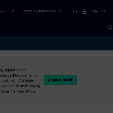
Støtte og fellesskap
Logg inn
egion
|
NO
S
m
S
A
ng, opplæring og
Industri 4.0-spørsmål. En
Oppdag MADE
 med sikte på å holde
r økonomisk utvikling) og
enterer mer enn 30% av