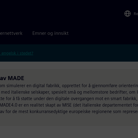
R
ernettverk
Emner og innsikt
 engelsk i stedet?
t av MADE
m simulerer en digital fabrikk, opprettet for å gjennomføre orienteri
r med italienske selskaper, spesielt små og mellomstore bedrifter, om 
te for å få støtte under den digitale overgangen mot en smart fabrikk,
 MADE4.0 er en realitet skapt av MISE (det italienske departementet fo
snav for de mest konkurransedyktige europeiske regionene som repres