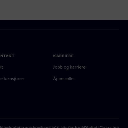
ONTAKT
KARRIERE
kt
Jobb og karriere
e lokasjoner
Åpne roller
klæring
Informasjonskapsler
Vilkår for bruk
Digital ID
Varsling