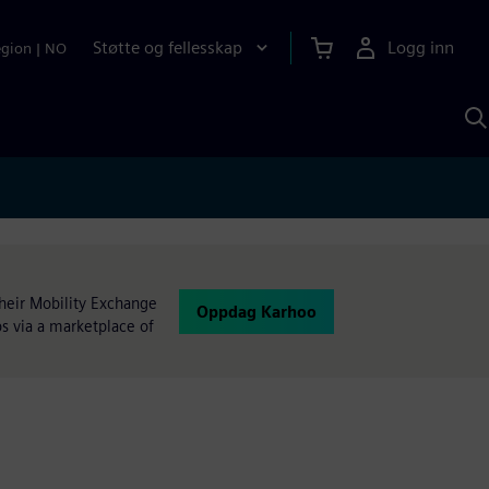
Støtte og fellesskap
Logg inn
egion
|
NO
S
m
S
A
Their Mobility Exchange
Oppdag Karhoo
ps via a marketplace of