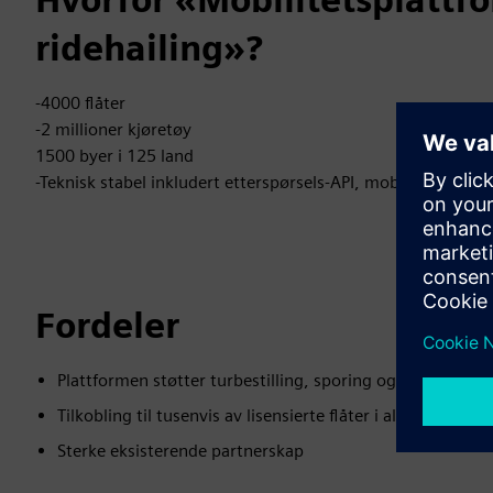
ridehailing»?
-4000 flåter
-2 millioner kjøretøy
1500 byer i 125 land
-Teknisk stabel inkludert etterspørsels-API, mobile SDK-er o
Fordeler
Plattformen støtter turbestilling, sporing og avregning i 
Tilkobling til tusenvis av lisensierte flåter i alle størrel
Sterke eksisterende partnerskap