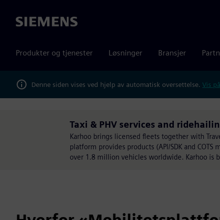
Siemens
Produkter og tjenester
Løsninger
Bransjer
Partn
Denne siden vises ved hjelp av automatisk oversettelse.
Vis på
Taxi & PHV services and ridehaili
Karhoo brings licensed fleets together with Trav
platform provides products (API/SDK and COTS mi
over 1.8 million vehicles worldwide. Karhoo is 
Hvorfor «Mobilitetsplattfo