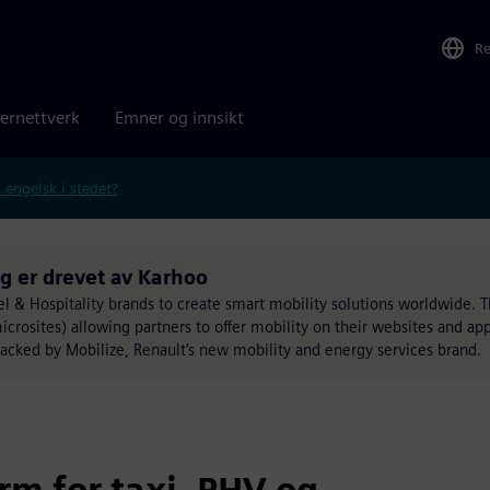
R
ernettverk
Emner og innsikt
 engelsk i stedet?
ng er drevet av Karhoo
el & Hospitality brands to create smart mobility solutions worldwide. 
crosites) allowing partners to offer mobility on their websites and ap
backed by Mobilize, Renault’s new mobility and energy services brand.
rm for taxi, PHV og