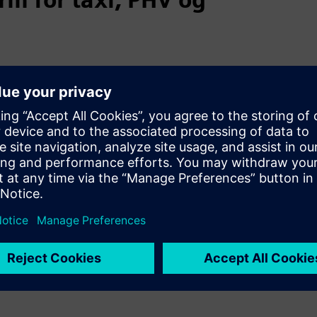
g verktøy for reise/agent booker
stor skala
ser og former rundt om i verden