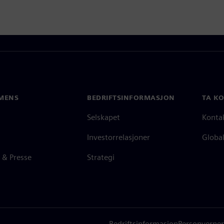
MENS
BEDRIFTSINFORMASJON
TA K
Selskapet
Konta
Investorrelasjoner
Global
 & Presse
Strategi
Bedriftsinformasjon
Personverner