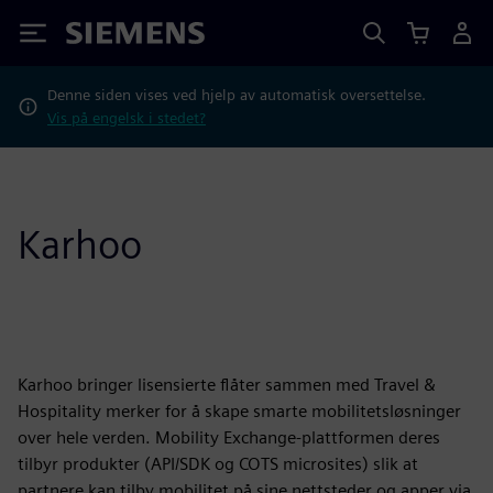
Siemens
Denne siden vises ved hjelp av automatisk oversettelse.
Vis på engelsk i stedet?
Karhoo
Karhoo bringer lisensierte flåter sammen med Travel &
Hospitality merker for å skape smarte mobilitetsløsninger
over hele verden. Mobility Exchange-plattformen deres
tilbyr produkter (API/SDK og COTS microsites) slik at
partnere kan tilby mobilitet på sine nettsteder og apper via