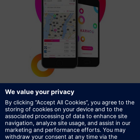
Taxi & PHV services and ridehailing
Karhoo bringer lisensierte flåter sammen med Travel &
Hospitality merker for å skape smarte mobilitetsløsninger
over hele verden. Mobility Exchange-plattformen deres
tilbyr produkter (API/SDK og COTS microsites) slik at
partnere k...