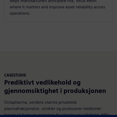
helps manufacturers anticipate risk, focus effort
where it matters and improve asset reliability across
operations.
CASESTUDIE
Prediktivt vedlikehold og
gjennomsiktighet i produksjonen
Octapharma, verdens største privateide
plasmafraksjonator, utvikler og produserer medisiner
basert på humane proteiner fra plasma og cellelinjer. Mål: