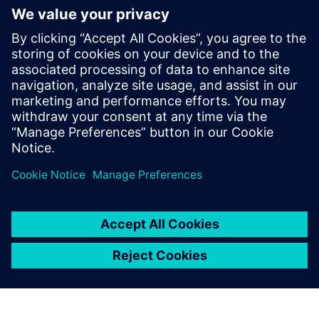
Sikker tilgang til prosessdata uten å påvirke
maskinvalidering, muliggjøre automatisert OEE/KPI med
sanntidsovervåking og sporbarhet, og bygge en skalerbar
IT-OT-standard for prosesskvalitet.
Lese