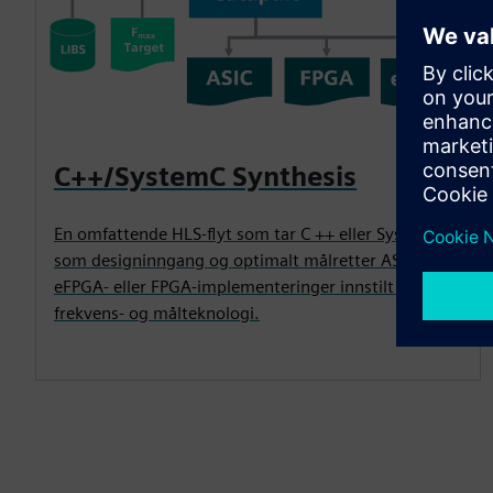
C++/SystemC Synthesis
En omfattende HLS-flyt som tar C ++ eller SystemC
som designinngang og optimalt målretter ASIC-,
eFPGA- eller FPGA-implementeringer innstilt for
frekvens- og målteknologi.