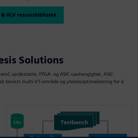
 & HLV ressursbibliotek
sis Solutions
stemC språkstøtte, FPGA- og ASIC-uavhengighet, ASIC-
isk bevisst multi-VT-område og ytelsesoptimalisering for å