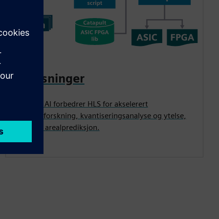
AI-løsninger
Catapult AI forbedrer HLS for akselerert
designutforskning, kvantiseringsanalyse og ytelse,
kraft- og arealprediksjon.