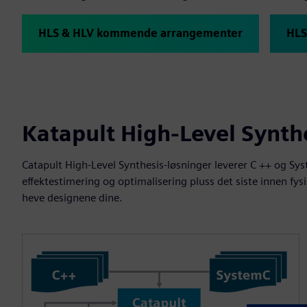
HLS & HLV kommende arrangementer
HLS
Katapult High-Level Synthe
Catapult High-Level Synthesis-løsninger leverer C ++ og Sy
effektestimering og optimalisering pluss det siste innen fys
heve designene dine.