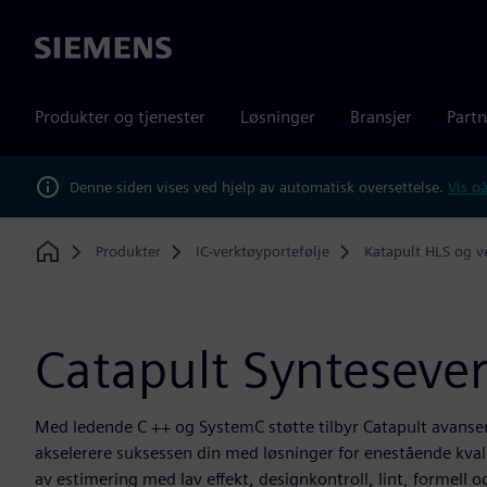
Siemens
Produkter og tjenester
Løsninger
Bransjer
Partn
Denne siden vises ved hjelp av automatisk oversettelse.
Vis på
Produkter
IC-verktøyportefølje
Katapult HLS og ve
Home
Catapult Syntesever
Med ledende C ++ og SystemC støtte tilbyr Catapult avanser
akselerere suksessen din med løsninger for enestående kvali
av estimering med lav effekt, designkontroll, lint, formell 