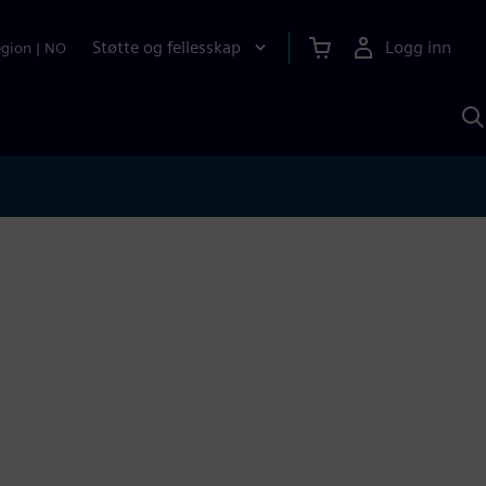
Støtte og fellesskap
Logg inn
egion
|
NO
S
m
S
A