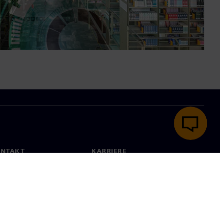
ONTAKT
KARRIERE
kt
Jobb og karriere
e lokasjoner
Åpne roller