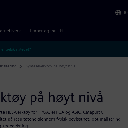
R
ernettverk
Emner og innsikt
 engelsk i stedet?
rifisering
Synteseverktøy på høyt nivå
ktøy på høyt nivå
te HLS-verktøy for FPGA, eFPGA og ASIC. Catapult vil
tet på resultatene gjennom fysisk bevissthet, optimalisering
og kodedekning.