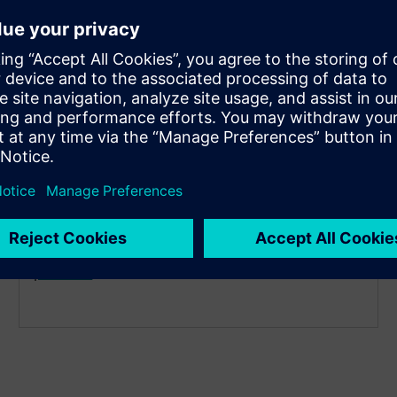
Løsninger med lav effekt
Når det gjelder tidlig designutforskning,
kraftestimering og optimalisering for ASIC RTL med
lav effekt, genererer Catapult svært effektiv RTL som
er optimalisert med vår PowerPro teknologi under
panseret.