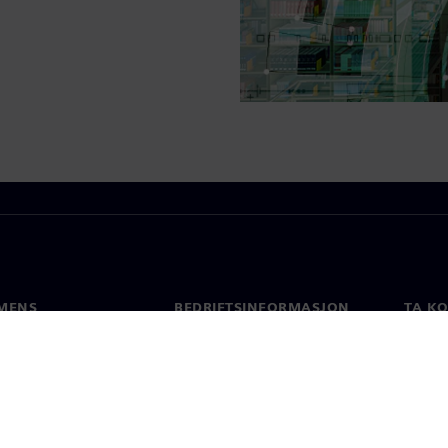
MENS
BEDRIFTSINFORMASJON
TA K
Selskapet
Konta
Investorrelasjoner
Global
 & Presse
Strategi