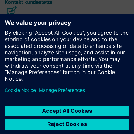
Kontakt kundestøtte
Kaliber IC-design og produksjon
Calibre-verktøypakken leverer nøyaktig, effektiv,
omfattende IC-verifisering og optimalisering på tvers av alle
prosessnoder og designstiler samtidig som ressursbruk og
tapeout-planer minimeres.
Lær av eksperter