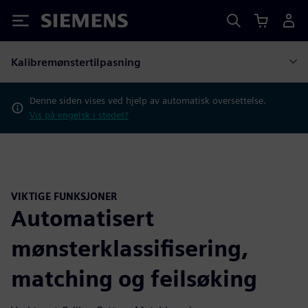
Siemens
Kalibremønstertilpasning
Denne siden vises ved hjelp av automatisk oversettelse.
Vis på engelsk i stedet?
VIKTIGE FUNKSJONER
Automatisert
mønsterklassifisering,
matching og feilsøking