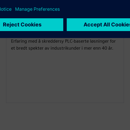
PLS-kunnskap
Erfaring med å skreddersy PLC-baserte løsninger for
et bredt spekter av industrikunder i mer enn 40 år.