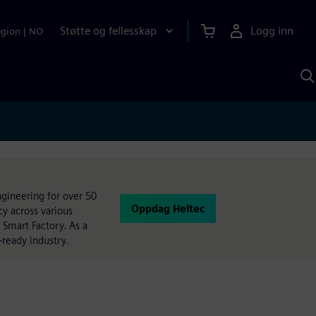
Støtte og fellesskap
Logg inn
egion
|
NO
S
m
S
A
ngineering for over 50
Oppdag Heitec
y across various
 Smart Factory. As a
-ready industry.