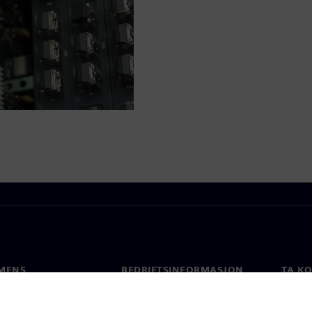
MENS
BEDRIFTSINFORMASJON
TA K
Selskapet
Konta