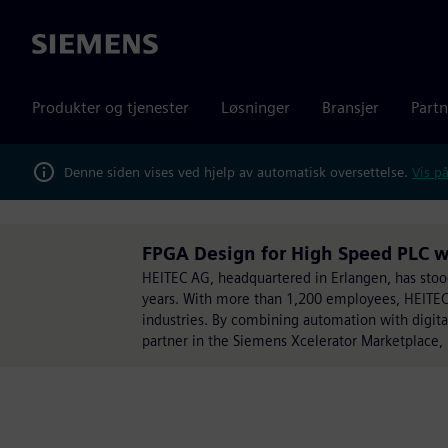
Siemens
Produkter og tjenester
Løsninger
Bransjer
Partn
Denne siden vises ved hjelp av automatisk oversettelse.
Vis på
FPGA Design for High Speed PLC wi
HEITEC AG, headquartered in Erlangen, has stood 
years. With more than 1,200 employees, HEITEC 
industries. By combining automation with digita
partner in the Siemens Xcelerator Marketplace, H