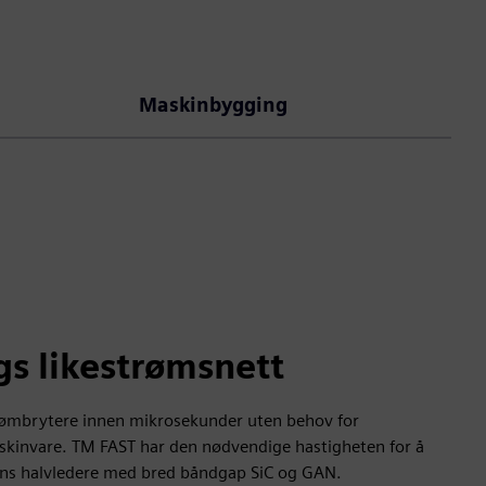
Maskinbygging
s likestrømsnett
rømbrytere innen mikrosekunder uten behov for
maskinvare. TM FAST har den nødvendige hastigheten for å
ons halvledere med bred båndgap SiC og GAN.