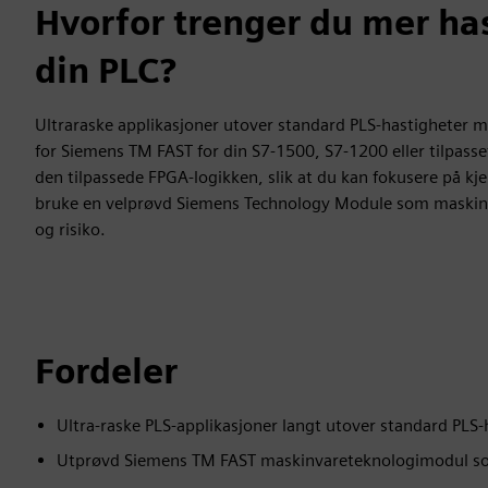
Hvorfor trenger du mer has
din PLC?
Ultraraske applikasjoner utover standard PLS-hastigheter 
for Siemens TM FAST for din S7-1500, S7-1200 eller tilpasset
den tilpassede FPGA-logikken, slik at du kan fokusere på kj
bruke en velprøvd Siemens Technology Module som maskin
og risiko.
Fordeler
Ultra-raske PLS-applikasjoner langt utover standard PLS-h
Utprøvd Siemens TM FAST maskinvareteknologimodul so