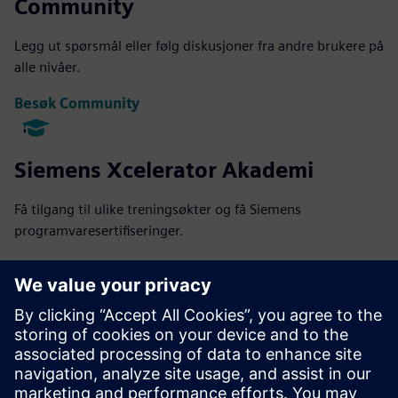
Community
Legg ut spørsmål eller følg diskusjoner fra andre brukere på
alle nivåer.
Besøk Community
Siemens Xcelerator Akademi
Få tilgang til ulike treningsøkter og få Siemens
programvaresertifiseringer.
Få tilgang til opplæring