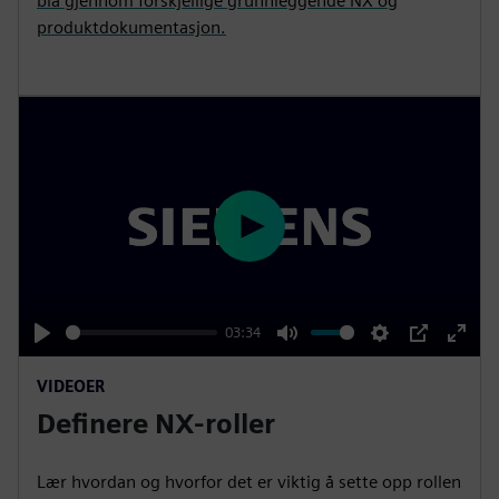
bla gjennom forskjellige grunnleggende NX og
produktdokumentasjon.
P
l
a
y
03:34
P
M
S
P
E
VIDEOER
l
u
e
I
n
Definere NX-roller
a
t
t
P
t
y
e
t
e
i
r
Lær hvordan og hvorfor det er viktig å sette opp rollen