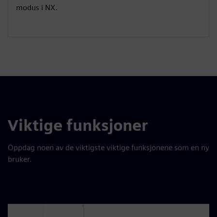
modus i NX.
g
u
s
l
l
s
c
r
e
e
n
Viktige funksjoner
Oppdag noen av de viktigste viktige funksjonene som en ny
bruker.