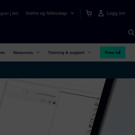
Støtte og fellesskap
Logg inn
egion
|
NO
S
m
S
A
ies
Resources
Training & support
Prøv nå