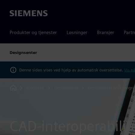
Siemens
Produkter og tjenester
Løsninger
Bransjer
Partn
Designsenter
Denne siden vises ved hjelp av automatisk oversettelse.
Vis på
Produkter
Designsenter
Designcenter CAD-progr
Home
CAD-interoperabilit