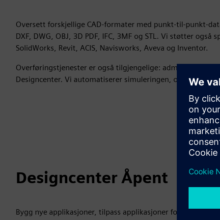
Oversett forskjellige CAD-formater med punkt-til-punkt-data
DXF, DWG, OBJ, 3D PDF, IFC, 3MF og STL. Vi støtter også spe
SolidWorks, Revit, ACIS, Navisworks, Aveva og Inventor.
Overføringstjenester er også tilgjengelige: administrere flyt
Designcenter. Vi automatiserer simuleringen, og migrerer, v
Designcenter Åpent
Bygg nye applikasjoner, tilpass applikasjoner for spesifikke 