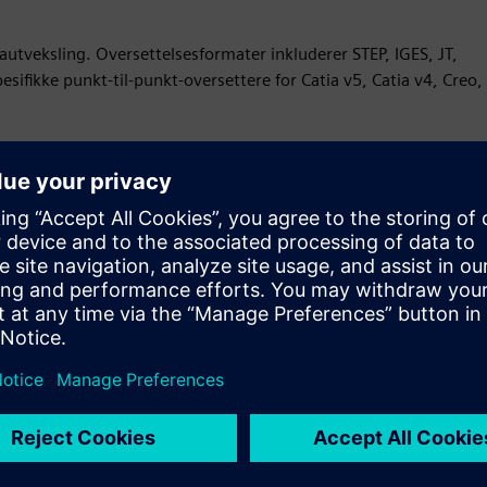
utveksling. Oversettelsesformater inkluderer STEP, IGES, JT,
sifikke punkt-til-punkt-oversettere for Catia v5, Catia v4, Creo,
tingen av et helt program fra et tidligere CAD-system til
erifiserer, rapporterer 2D- og 3D-bulkdata.
behov, og støtt interoperabilitet ved hjelp av vår åpne