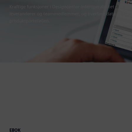
Kraftige funksjoner i Designcenter-interoperabilitet gjør at 
leverandører og teammedlemmer, og overføre data på tvers
produktporteføljen.
EBOK