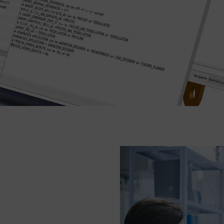
du enkelt kan dele filer med
 av Siemens Xcelerator-