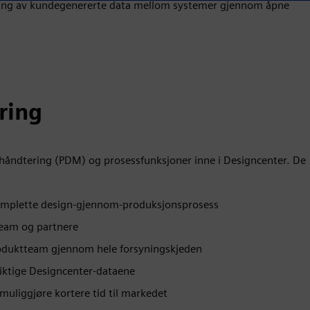
ksling av kundegenererte data mellom systemer gjennom åpne
ring
åndtering (PDM) og prosessfunksjoner inne i Designcenter. De
 komplette design-gjennom-produksjonsprosess
 team og partnere
oduktteam gjennom hele forsyningskjeden
riktige Designcenter-dataene
uliggjøre kortere tid til markedet