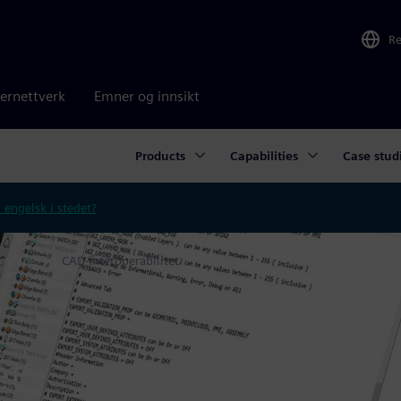
R
ernettverk
Emner og innsikt
Products
Capabilities
Case stud
 engelsk i stedet?
amvare
CAD-interoperabilitet
et