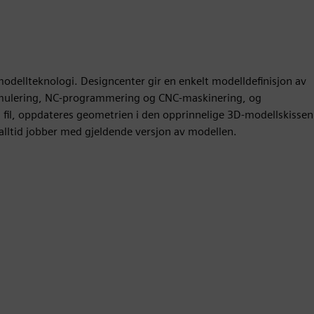
odellteknologi. Designcenter gir en enkelt modelldefinisjon av
 simulering, NC-programmering og CNC-maskinering, og
n fil, oppdateres geometrien i den opprinnelige 3D-modellskissen
alltid jobber med gjeldende versjon av modellen.