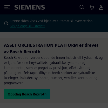
Siemens
Denne siden vises ved hjelp av automatisk oversettelse.
Vis på engelsk i stedet?
ASSET ORCHESTRATION PLATFORM er drevet
av Bosch Rexroth
Bosch Rexroth er verdensledende innen industriell hydraulikk og
er kjent for sine høykvalitets hydrauliske systemer og
komponenter, som er preget av presisjon, effektivitet og
pålitelighet. Selskapet tilbyr et bredt spekter av hydrauliske
løsninger, inkludert sylindere, pumper, ventiler, kontroller og
programvare.
Oppdag Bosch Rexroth