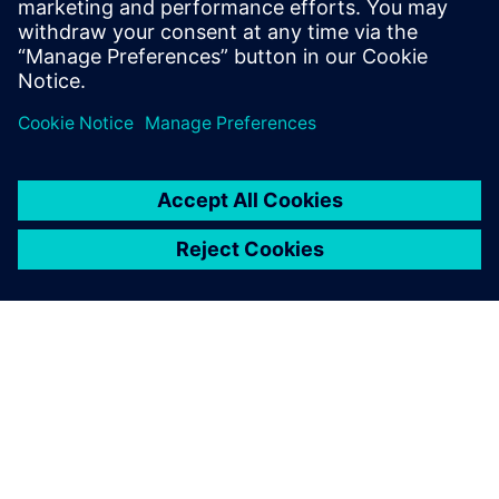
Controller CPU1515SP PC3
Kompatibel Controller: Bosch Rexroth CtrlX X5 eller X7