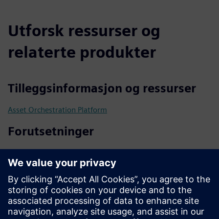
Utforsk ressurser og
relaterte produkter
Tilleggsinformasjon og ressurser
Asset Orchestration Platform
Forutsetninger
Eiendeler som kan kobles til via et digitalt grensesnitt
Ideelt modellert med Asset Administration Shell (IEC
63278)
Andre kommunikasjonsprotokoller som OPC UA, MQTT
eller Modbus integrerbare
Kompatibel Controller: Siemens SIMATIC S7 Open