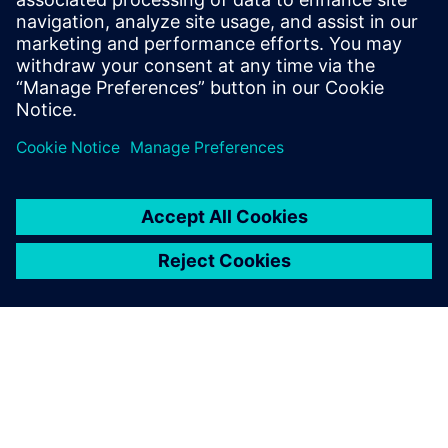
Tilleggsinformasjon og ressurser
les mer