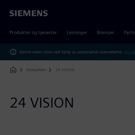
Siemens
Produkter og tjenester
Løsninger
Bransjer
Partn
Denne siden vises ved hjelp av automatisk oversettelse.
Vis på
Ecosystem
24 VISION
Home
24 VISION