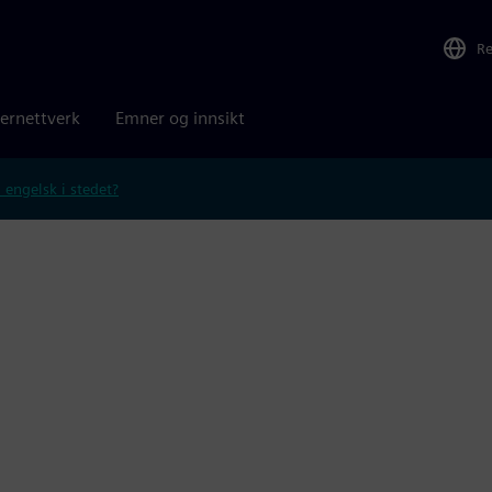
R
ernettverk
Emner og innsikt
 engelsk i stedet?