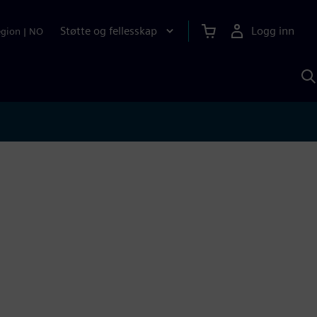
Støtte og fellesskap
Logg inn
egion
|
NO
S
m
S
A