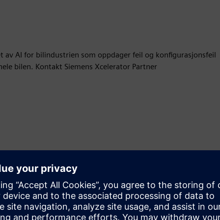
 av AI for bilindustrien som oppdager feil og konfigurasjonsfeil
 hele bilen. Kontakt Siemens Xcelerator Partner
Bevegelse
Build
Utvider eller bygger på et Siemens Xcelerator-produkt/-
løsning ved å lage et nytt produkt, eller skaper en ny
kundeløsning via integrering av Siemens Xcelerator-