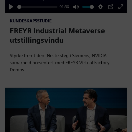
y
01:30
P
M
S
P
E
KUNDESKAPSSTUDIE
l
u
e
I
n
FREYR Industrial Metaverse
a
t
t
P
t
y
e
t
e
utstillingsvindu
i
r
n
f
Styrke fremtiden: Neste steg i Siemens, NVIDIA-
g
u
samarbeid presentert med FREYR Virtual Factory
s
l
Demos
l
s
c
r
e
e
n