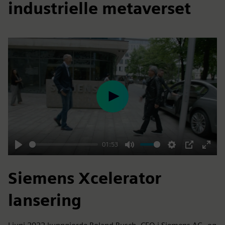
industrielle metaverset
Play
01:53
Play
Mute
Settings
PIP
Enter
fulls
Siemens Xcelerator
lansering