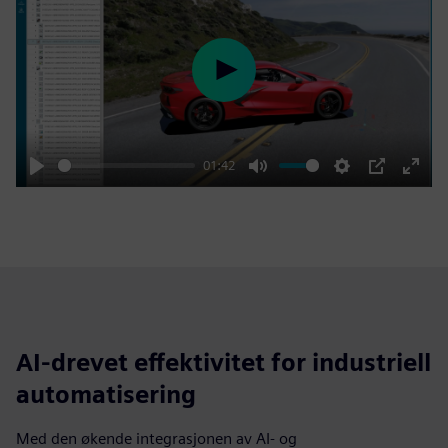
Play
01:42
Play
Mute
Settings
PIP
Enter
fulls
AI-drevet effektivitet for industriell
automatisering
Med den økende integrasjonen av AI- og