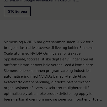
og NVIDIA muliggjør AI-fabrikken fra chip til nett.
GTC Europa
Siemens og NVIDIA har gått sammen siden 2022 for å
bringe Industrial Metaverse til live, og kobler Siemens
Xcelerator med NVIDIA Omniverse for å skape
oppslukende, fotorealistiske digitale tvillinger som vil
omforme bransjer over hele verden. Ved å kombinere
Siemens lederskap innen programvare og industriell
automatisering med NVIDIAs banebrytende AI og
akselererte databehandling, gir dette partnerskapet
organisasjoner på tvers av sektorer muligheten til å
optimalisere ytelsen, øke produktiviteten og oppfylle
bærekraftsmål gjennom innovasjoner som først er virtuelt.