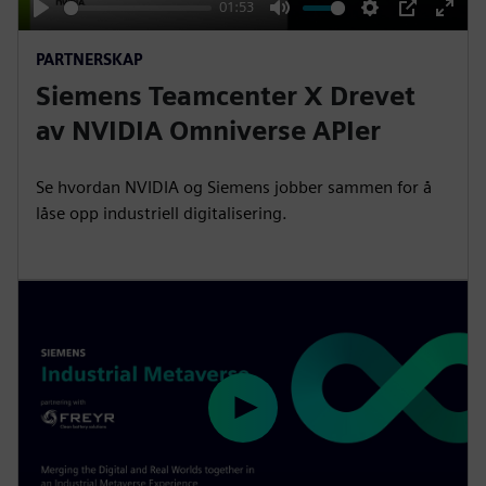
y
01:53
P
M
S
P
E
PARTNERSKAP
l
u
e
I
n
Siemens Teamcenter X Drevet
a
t
t
P
t
y
e
t
e
av NVIDIA Omniverse APIer
i
r
n
f
Se hvordan NVIDIA og Siemens jobber sammen for å
g
u
låse opp industriell digitalisering.
s
l
l
s
c
r
e
e
P
n
l
a