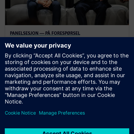
PANELSESJON — PÅ FORESPØRSEL
Automatisering av superlading
Hvordan Siemens og NVIDIA akselererer kunstig
intelligens for en datadrevet produksjon.