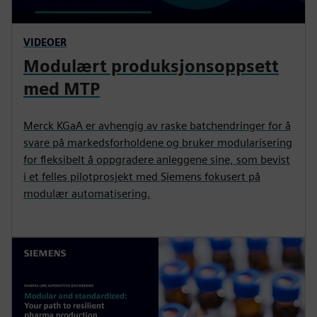
VIDEOER
Modulært produksjonsoppsett
med MTP
Merck KGaA er avhengig av raske batchendringer for å
svare på markedsforholdene og bruker modularisering
for fleksibelt å oppgradere anleggene sine, som bevist
i et felles pilotprosjekt med Siemens fokusert på
modulær automatisering.