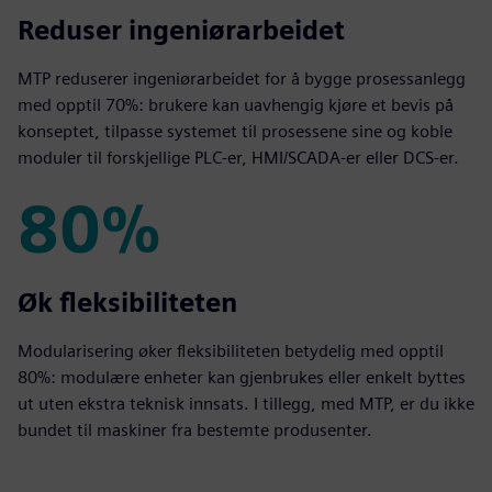
70%
Reduser ingeniørarbeidet
MTP reduserer ingeniørarbeidet for å bygge prosessanlegg
med opptil 70%: brukere kan uavhengig kjøre et bevis på
konseptet, tilpasse systemet til prosessene sine og koble
moduler til forskjellige PLC-er, HMI/SCADA-er eller DCS-er.
80%
80%
Øk fleksibiliteten
Modularisering øker fleksibiliteten betydelig med opptil
80%: modulære enheter kan gjenbrukes eller enkelt byttes
ut uten ekstra teknisk innsats. I tillegg, med MTP, er du ikke
bundet til maskiner fra bestemte produsenter.