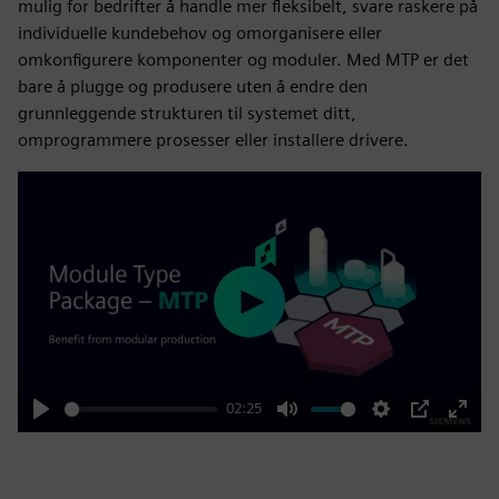
mulig for bedrifter å handle mer fleksibelt, svare raskere på
individuelle kundebehov og omorganisere eller
omkonfigurere komponenter og moduler. Med MTP er det
bare å plugge og produsere uten å endre den
grunnleggende strukturen til systemet ditt,
omprogrammere prosesser eller installere drivere.
Play
02:25
Play
Mute
Settings
PIP
Enter
fulls