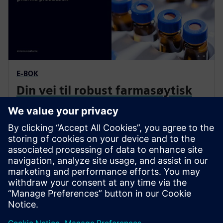
E-BOK
Din vei til robust farmasøytisk
produksjon
Å ta i bruk modulær automatisering og digital
prosjektering reduserer tiden til markedet drastisk,
reduserer ingeniørkostnadene og sikrer et skalerbart,
fremtidssikkert produksjonsmiljø.