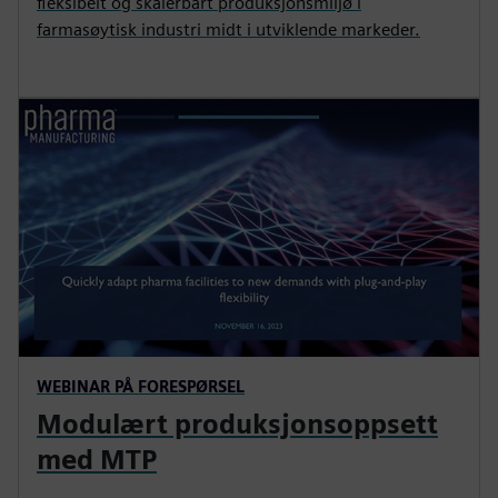
fleksibelt og skalerbart produksjonsmiljø i
farmasøytisk industri midt i utviklende markeder.
WEBINAR PÅ FORESPØRSEL
Modulært produksjonsoppsett
med MTP