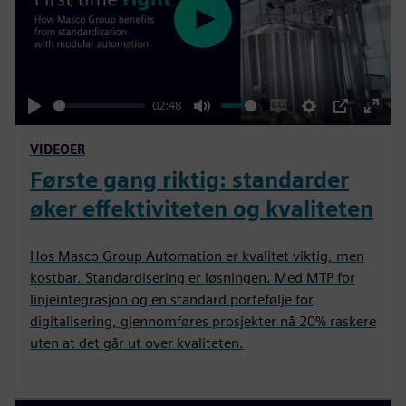
P
l
a
y
02:48
P
M
E
S
P
E
VIDEOER
l
u
n
e
I
n
Første gang riktig: standarder
a
t
a
t
P
t
y
e
b
t
e
øker effektiviteten og kvaliteten
l
i
r
e
n
f
Hos Masco Group Automation er kvalitet viktig, men
c
g
u
kostbar. Standardisering er løsningen. Med MTP for
a
s
l
linjeintegrasjon og en standard portefølje for
digitalisering, gjennomføres prosjekter nå 20% raskere
p
l
uten at det går ut over kvaliteten.
t
s
i
c
o
r