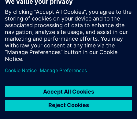
Lær strategier for å takle utfordringer med
avkarbonisering, for eksempel implementering av
transparente, datadrevne systemer for å spore
karbonfotavtrykk, ta i bruk fornybar energi og
integrere bærekraftige mobilitetsløsninger.