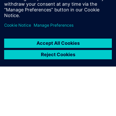
HVITBOK
Beskytt det smarte sykehusets
digitale transformasjon
Sykehusets digitale transformasjon påvirker ofte
produktivitet og effektivitet. Finn ut hvordan Siemens
Xcelerator-rammeverket forenkler kompleksiteten og
muliggjør en menneskesentrisk opplevelse som gir
pasientresultater og personalets produktivitet.
Sikre sikre og kompatible