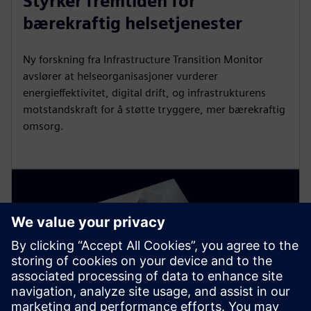
Styrker fremtiden for
bærekraftig helsetjenester
Ny forskning fra Infrastructure Transition Monitor
avslører at helseorganisasjoner vurderer
energieffektivitet, digital drift, og infrastrukturens
motstandskraft for å støtte tryggere, mer bærekraftig
omsorg.