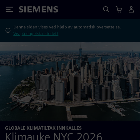
Siemens
Denne siden vises ved hjelp av automatisk oversettelse.
Vis på engelsk i stedet?
GLOBALE KLIMATILTAK INNKALLES
Klimauke NYC 2026