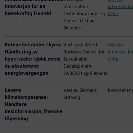
Innovasjon for en
Information
interesse fo
bærekraftig fremtid
Technology Industry
delta
Council (ITI) og
Siemens
Rutenettet møter skyen:
Vertskap: World
Uttrykk
Håndtering av
Business Council for
interesse fo
hyperscaler-sjokk mens
Sustainable
delta
du akselererer
Development
energiovergangen
(WBCSD) og Siemens
Levere
Vert av Siemens
Kommer sna
klimakompetanse:
Stiftung
Håndtere
desinformasjon, fremme
tilpasning