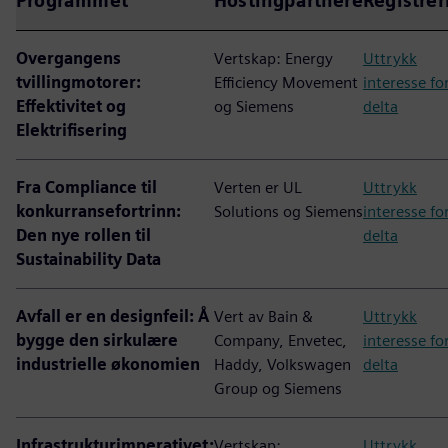
Programmet
Hostingpartnere
Registrer
Overgangens
Vertskap: Energy
Uttrykk
tvillingmotorer:
Efficiency Movement
interesse fo
Effektivitet og
og Siemens
delta
Elektrifisering
Fra Compliance til
Verten er UL
Uttrykk
konkurransefortrinn:
Solutions og Siemens
interesse fo
Den nye rollen til
delta
Sustainability Data
Avfall er en designfeil: Å
Vert av Bain &
Uttrykk
bygge den sirkulære
Company, Envetec,
interesse fo
industrielle økonomien
Haddy, Volkswagen
delta
Group og Siemens
Infrastrukturimperativet:
Vertskap:
Uttrykk