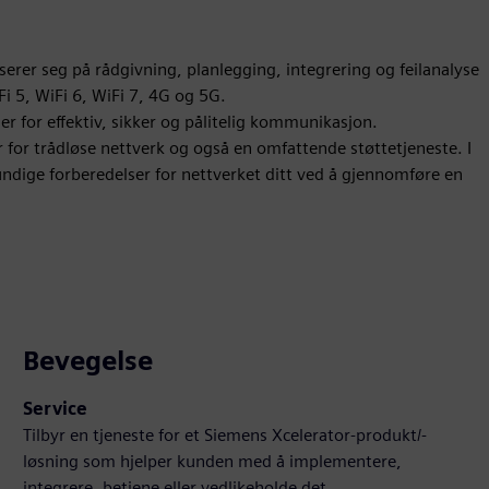
serer seg på rådgivning, planlegging, integrering og feilanalyse
i 5, WiFi 6, WiFi 7, 4G og 5G.
 for effektiv, sikker og pålitelig kommunikasjon.
for trådløse nettverk og også en omfattende støttetjeneste. I
grundige forberedelser for nettverket ditt ved å gjennomføre en
Bevegelse
Service
Tilbyr en tjeneste for et Siemens Xcelerator-produkt/-
løsning som hjelper kunden med å implementere,
integrere, betjene eller vedlikeholde det