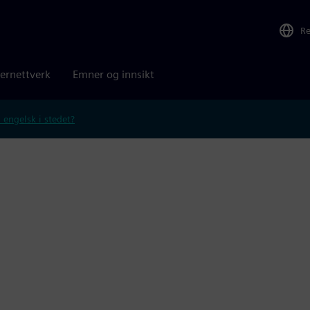
R
ernettverk
Emner og innsikt
 engelsk i stedet?