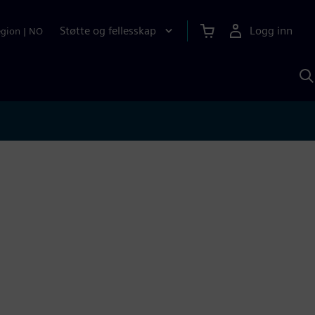
Støtte og fellesskap
Logg inn
egion
|
NO
S
m
S
A