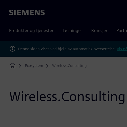
Siemens
Produkter og tjenester
Løsninger
Bransjer
Partn
Denne siden vises ved hjelp av automatisk oversettelse.
Vis på
Ecosystem
Wireless.Consulting
Home
Wireless.Consulting