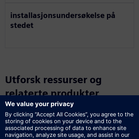
installasjonsundersøkelse på
stedet
Utforsk ressurser og
relaterte produkter
Tilleggsinformasjon og ressurser
04 Igangkjøring WLAN.pdf