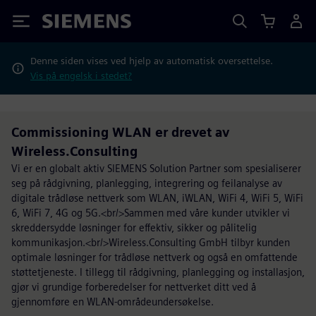
Siemens
Denne siden vises ved hjelp av automatisk oversettelse.
Vis på engelsk i stedet?
Commissioning WLAN er drevet av
Wireless.Consulting
Vi er en globalt aktiv SIEMENS Solution Partner som spesialiserer
seg på rådgivning, planlegging, integrering og feilanalyse av
digitale trådløse nettverk som WLAN, iWLAN, WiFi 4, WiFi 5, WiFi
6, WiFi 7, 4G og 5G.<br/>Sammen med våre kunder utvikler vi
skreddersydde løsninger for effektiv, sikker og pålitelig
kommunikasjon.<br/>Wireless.Consulting GmbH tilbyr kunden
optimale løsninger for trådløse nettverk og også en omfattende
støttetjeneste. I tillegg til rådgivning, planlegging og installasjon,
gjør vi grundige forberedelser for nettverket ditt ved å
gjennomføre en WLAN-områdeundersøkelse.