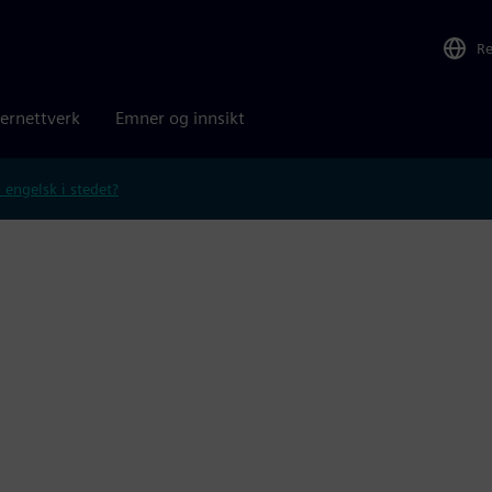
R
ernettverk
Emner og innsikt
 engelsk i stedet?