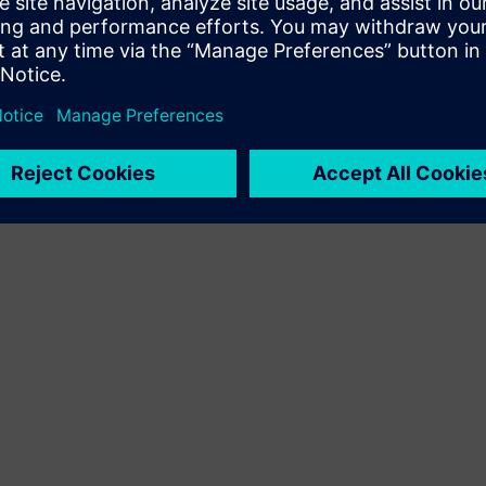
Utvider eller bygger på et Siemens Xcelerator-produkt/-
løsning ved å lage et nytt produkt, eller skaper en ny
kundeløsning via integrering av Siemens Xcelerator-
produkt og eget produkt