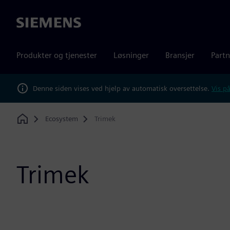
Siemens
Produkter og tjenester
Løsninger
Bransjer
Partn
Denne siden vises ved hjelp av automatisk oversettelse.
Vis på
Ecosystem
Trimek
Home
Trimek