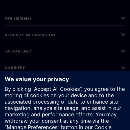
OM SIEMENS
BEDRIFTSINFORMASJON
TA KONTAKT
KARRIERE
©
Siemens
2026
Bedriftsinformasjon
Personvernerklæring