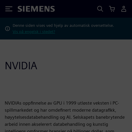
Siemens
Denne siden vises ved hjelp av automatisk oversettelse.
Vis på engelsk i stedet?
NVIDIA
NVIDIAs oppfinnelse av GPU i 1999 utløste veksten i PC-
spillmarkedet og har omdefinert moderne datagrafikk,
høyytelsesdatabehandling og AI. Selskapets banebrytende
arbeid innen akselerert databehandling og kunstig
intelligens omformer bransjer på billioner dollar, som