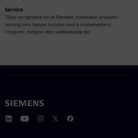
Service
Tilbyr en tjeneste for et Siemens Xcelerator-produkt/-
løsning som hjelper kunden med å implementere,
integrere, betjene eller vedlikeholde det