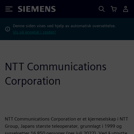
Siemens
Denne siden vises ved hjelp av automatisk oversettelse.
Vis på engelsk i stedet?
NTT Communications
Corporation
NTT Communications Corporation er et kjerneselskap i NTT
Group, Japans største teleoperatør, grunnlagt i 1999 og
sysselsetter 16 850 personer (per juli 2022). Ved å utnytte