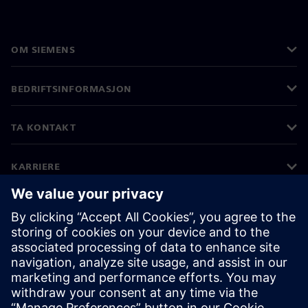
OM SIEMENS
BEDRIFTSINFORMASJON
TA KONTAKT
KARRIERE
©
Siemens
2026
Bedriftsinformasjon
Personvernerklæring