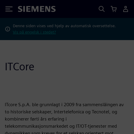
Siemens
Denne siden vises ved hjelp av automatisk oversettelse.
Vis på engelsk i stedet?
ITCore
ITcore S.p.A. ble grunnlagt i 2009 fra sammenslåingen av
to historiske selskaper, Intertelefonica og Tecnotel, og
kombinerer førti års erfaring i
telekommunikasjonsmarkedet og IT/OT-tjenester med
dynamikken som kreves for et selskap orientert mot