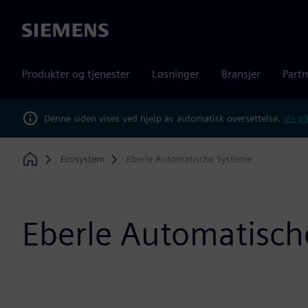
Siemens
Produkter og tjenester
Løsninger
Bransjer
Partn
Denne siden vises ved hjelp av automatisk oversettelse.
Vis på
Ecosystem
Eberle Automatische Systeme
Home
Eberle Automatisch