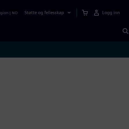
Støtte og fellesskap
Logg inn
egion
|
NO
S
m
S
A