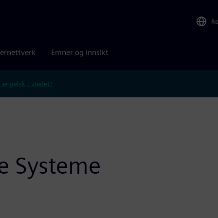
R
ernettverk
Emner og innsikt
 engelsk i stedet?
e Systeme