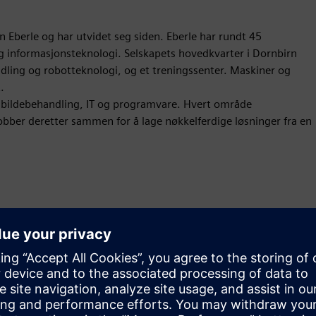
 Eberle og har utvidet seg siden. Eberle har rundt 45
og informasjonsteknologi. Selskapets hovedkvarter i Dornbirn
ndling og robotteknologi, og et treningssenter. Maskiner og
.
, bildebehandling, IT og programvare. Hvert område
obber deretter sammen for å lage nøkkelferdige løsninger fra en
Bevegelse
Sell
Videresalg/samsalg av programvare og digitalt aktivert
HW på Siemens Xcelerator