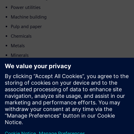
Power utilities
Machine building
Pulp and paper
Chemicals
Metals
Minerals
Post and logistics
Bevegelse
Sell
Videresalg/samsalg av programvare og digitalt aktivert HW
på Siemens Xcelerator