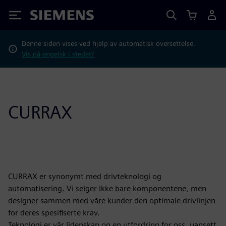
Siemens
Denne siden vises ved hjelp av automatisk oversettelse.
Vis på engelsk i stedet?
CURRAX
CURRAX er synonymt med drivteknologi og
automatisering. Vi selger ikke bare komponentene, men
designer sammen med våre kunder den optimale drivlinjen
for deres spesifiserte krav.
Teknologi er vår lidenskap og en utfordring for oss, uansett