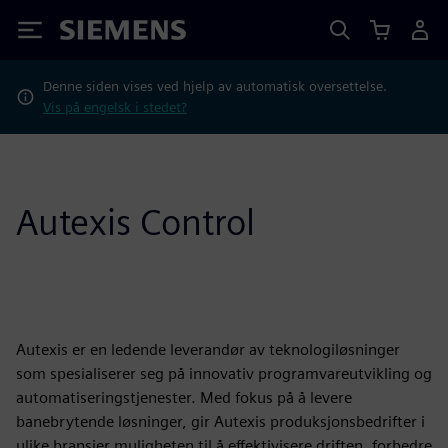
Siemens
Denne siden vises ved hjelp av automatisk oversettelse.
Vis på engelsk i stedet?
Autexis Control
Autexis er en ledende leverandør av teknologiløsninger
som spesialiserer seg på innovativ programvareutvikling og
automatiseringstjenester. Med fokus på å levere
banebrytende løsninger, gir Autexis produksjonsbedrifter i
ulike bransjer muligheten til å effektivisere driften, forbedre