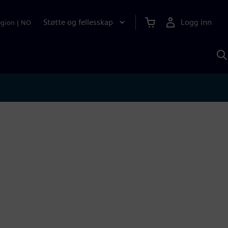
Støtte og fellesskap
Logg inn
egion
|
NO
S
m
S
A