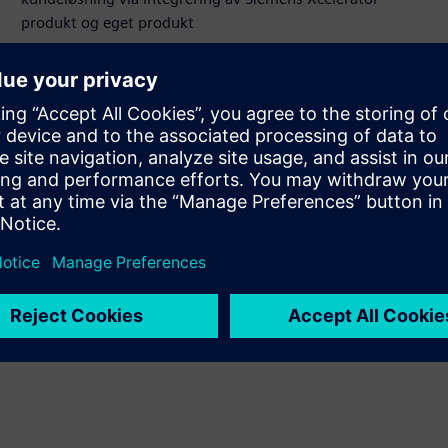
produkt og eget produkt
Sell
Videresalg/samsalg av programvare og digitalt aktivert
HW på Siemens Xcelerator