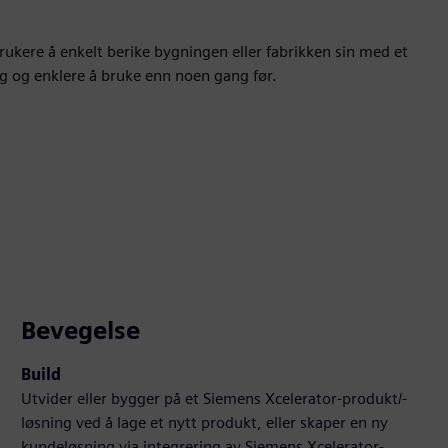
ukere å enkelt berike bygningen eller fabrikken sin med et
g og enklere å bruke enn noen gang før.
Bevegelse
Build
Utvider eller bygger på et Siemens Xcelerator-produkt/-
løsning ved å lage et nytt produkt, eller skaper en ny
kundeløsning via integrering av Siemens Xcelerator-