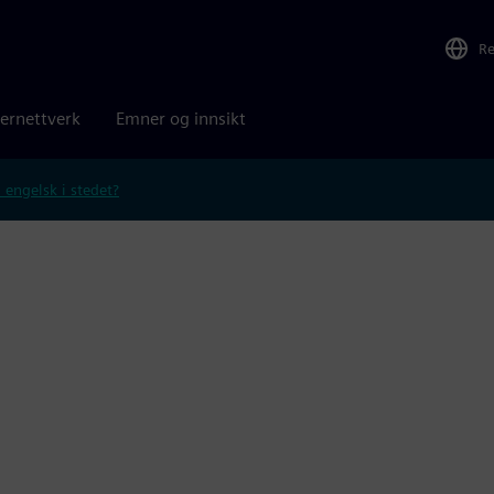
R
ernettverk
Emner og innsikt
 engelsk i stedet?