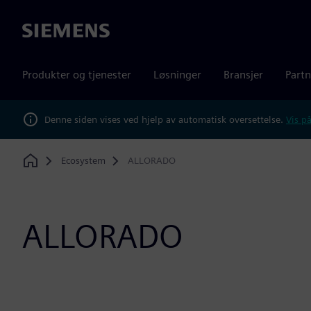
Siemens
Produkter og tjenester
Løsninger
Bransjer
Partn
Denne siden vises ved hjelp av automatisk oversettelse.
Vis på
Ecosystem
ALLORADO
Home
ALLORADO