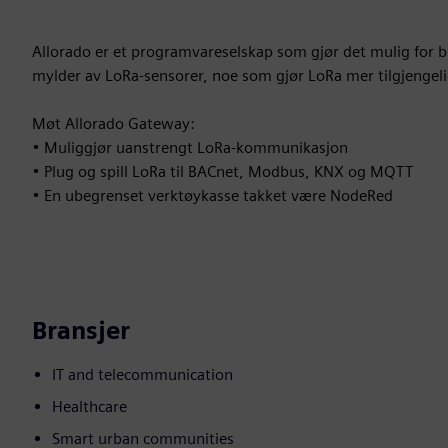
Allorado er et programvareselskap som gjør det mulig for br
mylder av LoRa-sensorer, noe som gjør LoRa mer tilgjengeli
Møt Allorado Gateway:
• Muliggjør uanstrengt LoRa-kommunikasjon
• Plug og spill LoRa til BACnet, Modbus, KNX og MQTT
• En ubegrenset verktøykasse takket være NodeRed
Bransjer
IT and telecommunication
Healthcare
Smart urban communities