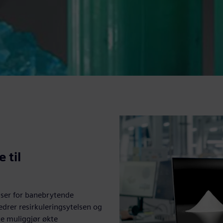
 til
user for banebrytende
edrer resirkuleringsytelsen og
te muliggjør økte