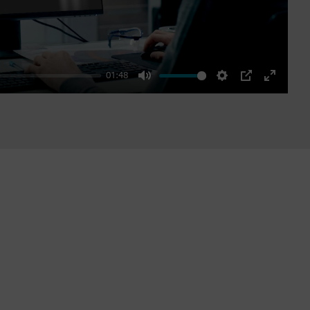
01:48
Mute
Settings
PIP
Enter
fullscre