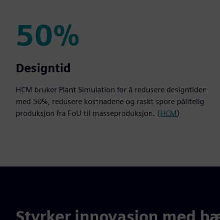
50%
50%
Designtid
HCM bruker Plant Simulation for å redusere designtiden
med 50%, redusere kostnadene og raskt spore pålitelig
produksjon fra FoU til masseproduksjon. (
HCM
)
Styrker innovasjon med bæ