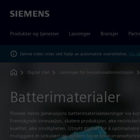
Siemens
Produkter og tjenester
Løsninger
Bransjer
Partn
Denne siden vises ved hjelp av automatisk oversettelse.
Vis på
Digital tråd
Løsninger for livssyklusadministrasjon
Home
Batterimaterialer
Pioneer neste generasjons batterimaterialeløsninger via kon
Fremskynde innovasjon, skalere produksjon, øke resirkuleri
kvalitet, øke smidigheten. Utnytt digitalt for å optimaliser
muliggjøre et sirkulært økosystem for et konkurransefortri