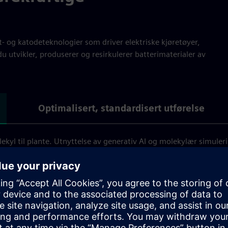
tt- og katodeteknologier som driver elektriske kjøretøyer,
u utvikler, produserer og resirkulerer batterimaterialer av
Optimalisert, standardisert utførelse
ekyl til plante. Utnyttelse av generativ AI og molekylær simuler
ring av formelutvikling og automatisering av oppskrifter fremsk
nger gir batteripass mulighet til å låse opp inntektsgenereringsm