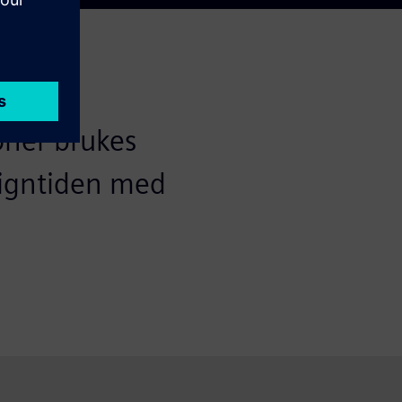
oner brukes
signtiden med