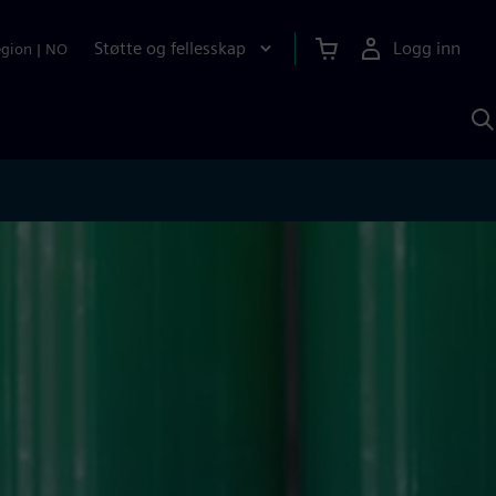
Støtte og fellesskap
Logg inn
egion
|
NO
S
m
S
A