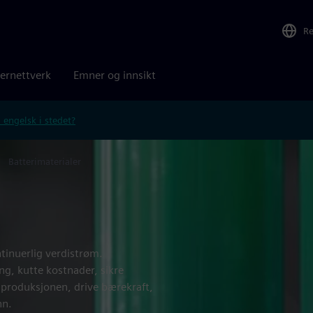
R
ernettverk
Emner og innsikt
 engelsk i stedet?
Batterimaterialer
tinuerlig verdistrøm.
ng, kutte kostnader, sikre
e produksjonen, drive bærekraft,
nn.