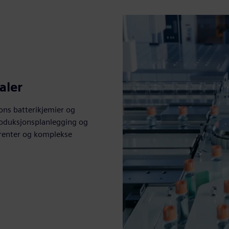
aler
ons batterikjemier og
produksjonsplanlegging og
rrenter og komplekse