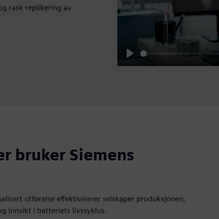
og rask replikering av
Play
er bruker Siemens
lisert utførelse effektiviserer selskaper produksjonen,
g innsikt i batteriets livssyklus.