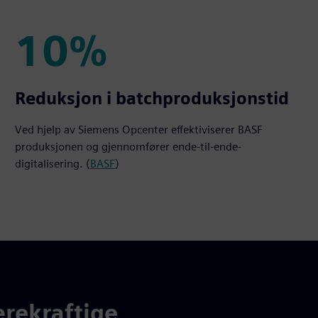
10%
10%
Reduksjon i batchproduksjonstid
Ved hjelp av Siemens Opcenter effektiviserer BASF
produksjonen og gjennomfører ende-til-ende-
digitalisering. (
BASF
)
rekraftige