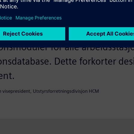
onsmoduler for alle arbeidsstasj
nsdatabase. Dette forkorter de
ent.
e visepresident, Utstyrsforretningsdivisjon HCM