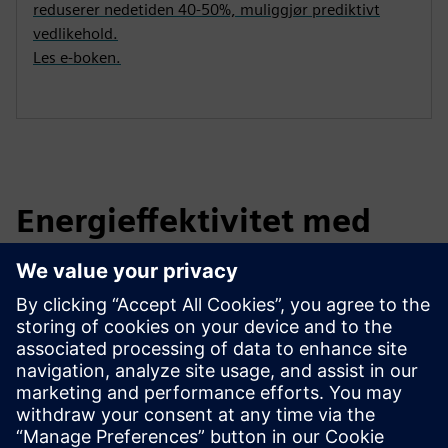
reduserer nedetiden 40-50%, muliggjør prediktivt
vedlikehold.
Les e-boken.
Energieffektivitet med
Hydrogen Performance
Suite
Last ned whitepaper