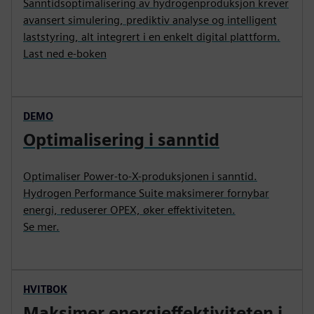
Sanntidsoptimalisering av hydrogenproduksjon krever
avansert simulering, prediktiv analyse og intelligent
laststyring, alt integrert i en enkelt digital plattform.
Last ned e-boken
DEMO
Optimalisering i sanntid
Optimaliser Power-to-X-produksjonen i sanntid.
Hydrogen Performance Suite maksimerer fornybar
energi, reduserer OPEX, øker effektiviteten.
Se mer.
HVITBOK
Maksimer energieffektiviteten i