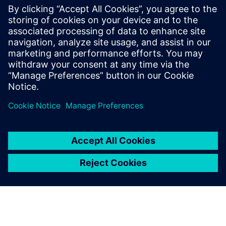
SOLUTIONS
Næringsmiddelindustrien
Oppdag løsninger for hele verdikjeden i
næringsmiddelindustrien. Aktiver digital