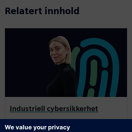
Relatert innhold
Industriell cybersikkerhet
Kombiner den virkelige og digitale verdenen på en
sikker måte — med cybersikkerhet for industrien