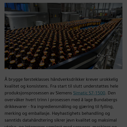
Å brygge førsteklasses håndverksdrikker krever urokkelig
kvalitet og konsistens. Fra start til slutt understøttes hele
produksjonsprosessen av Siemens
Simatic S7-1500
. Den
overvåker hvert trinn i prosessen med å lage Bundabergs
drikkevarer - fra ingrediensmåling og gjæring til fylling,
merking og emballasje. Høyhastighets behandling og
sanntids datahåndtering sikrer jevn kvalitet og maksimal
ytelse, og integreres sømløst med sensorer, maskiner og