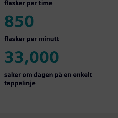
51 000
flasker per time
850
850
flasker per minutt
33,000
33,000
saker om dagen på en enkelt
tappelinje