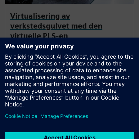
Virtualisering av
verkstedsgulvet med den
virtuelle PLS-en
For å gjøre produksjonen raskere, mer robust og mer
fleksibel, hadde Audi som mål å redusere variasjonen
og antallet enheter og konvertere applikasjoner til
programvare. Dette krevde en innovasjon: virtuelle
PLC-er.