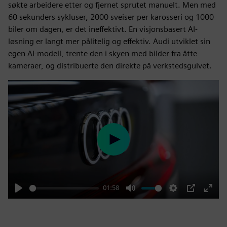
søkte arbeidere etter og fjernet sprutet manuelt. Men med
60 sekunders sykluser, 2000 sveiser per karosseri og 1000
biler om dagen, er det ineffektivt. En visjonsbasert AI-
løsning er langt mer pålitelig og effektiv. Audi utviklet sin
egen AI-modell, trente den i skyen med bilder fra åtte
kameraer, og distribuerte den direkte på verkstedsgulvet.
Play
01:58
Play
Mute
Settings
PIP
Enter
fulls