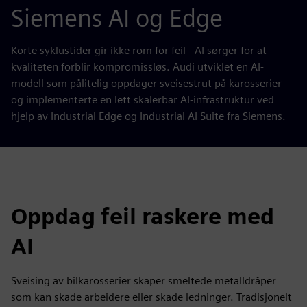
Siemens AI og Edge
Korte syklustider gir ikke rom for feil - AI sørger for at
kvaliteten forblir kompromissløs. Audi utviklet en AI-
modell som pålitelig oppdager sveisestrut på karosserier
og implementerte en lett skalerbar AI-infrastruktur ved
hjelp av Industrial Edge og Industrial AI Suite fra Siemens.
Oppdag feil raskere med
AI
Sveising av bilkarosserier skaper smeltede metalldråper
som kan skade arbeidere eller skade ledninger. Tradisjonelt