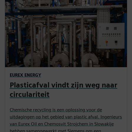
n
EUREX ENERGY
Plasticafval vindt zijn weg naar
circulariteit
Chemische recycling is een oplossing voor de
uitdagingen op het gebied van plastic afval. Ingenieurs
van Eurex Oil en Chemosvit Strojchem in Slowakije
hebben samengewerkt met Siemens om een