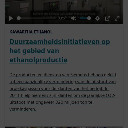
l
a
y
00:51
P
M
S
P
E
KAWARTHA ETHANOL
l
u
e
I
n
Duurzaamheidsinitiatieven op
a
t
t
P
t
y
e
t
e
het gebied van
i
r
ethanolproductie
n
f
g
u
De producten en diensten van Siemens hebben geleid
s
l
tot een aanzienlijke vermindering van de uitstoot van
l
broeikasgassen voor de klanten van het bedrijf. In
s
2011 hielp Siemens zijn klanten om de jaarlijkse CO2-
c
uitstoot met ongeveer 320 miljoen ton te
verminderen.
r
e
e