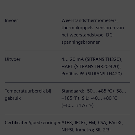
Invoer
Weerstandsthermometers,
thermokoppels, sensoren van
het weerstandstype, DC-
spanningsbronnen
Uitvoer
4... 20 mA (SITRANS TH320),
HART (SITRANS TH320/420),
Profibus PA (SITRANS TH420)
Temperatuurbereik bij
Standaard: -50... +85 °C (-58...
gebruik
+185 °F); SIL: -40... +80 °C
(-40... +176 °F)
Certificaten/goedkeuringen
ATEX, IECEx, FM, CSA; EAceX,
NEPSI, Inmetro; SIL 2/3-