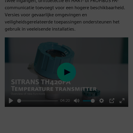
twee ingangen, driftdetectie en HART- of PROFIBUS PA-
communicatie toevoegt voor een hogere beschikbaarheid.
Versies voor gevaarlijke omgevingen en
veiligheidsgerelateerde toepassingen ondersteunen het
gebruik in veeleisende installaties.
Play
04:20
Play
Mute
Settings
PIP
Enter
fulls