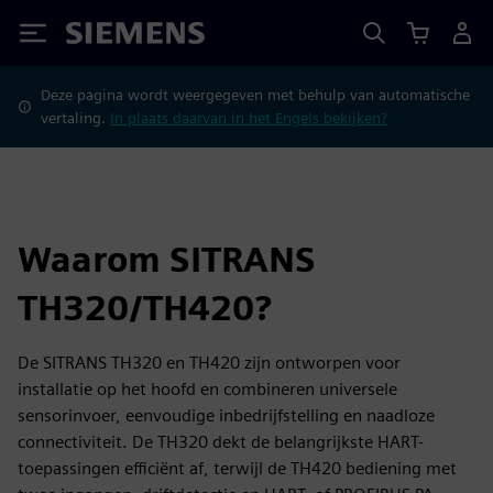
Siemens
Deze pagina wordt weergegeven met behulp van automatische
vertaling.
In plaats daarvan in het Engels bekijken?
Waarom SITRANS
TH320/TH420?
De SITRANS TH320 en TH420 zijn ontworpen voor
installatie op het hoofd en combineren universele
sensorinvoer, eenvoudige inbedrijfstelling en naadloze
connectiviteit. De TH320 dekt de belangrijkste HART-
toepassingen efficiënt af, terwijl de TH420 bediening met