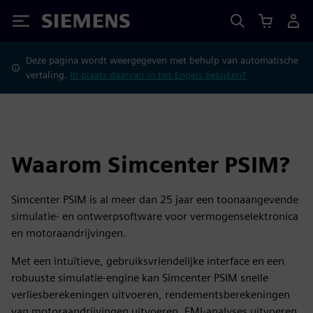
Siemens
Deze pagina wordt weergegeven met behulp van automatische
vertaling.
In plaats daarvan in het Engels bekijken?
Waarom Simcenter PSIM?
Simcenter PSIM is al meer dan 25 jaar een toonaangevende
simulatie- en ontwerpsoftware voor vermogenselektronica
en motoraandrijvingen.
Met een intuïtieve, gebruiksvriendelijke interface en een
robuuste simulatie-engine kan Simcenter PSIM snelle
verliesberekeningen uitvoeren, rendementsberekeningen
van motoraandrijvingen uitvoeren, EMI-analyses uitvoeren