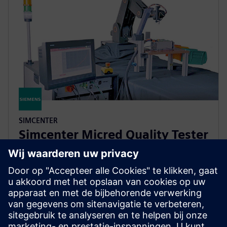
SIMCENTER
Simcenter Micred Quality Tester
hardware
Enhance semiconductor package thermal quality
assurance with a test solution combining precise
thermal impedance measurement with high
throughput automatic binning.