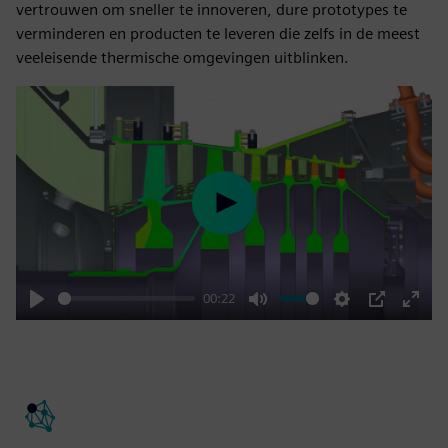
vertrouwen om sneller te innoveren, dure prototypes te
verminderen en producten te leveren die zelfs in de meest
veeleisende thermische omgevingen uitblinken.
Play
00:22
Play
Mute
Settings
PIP
Enter
fulls