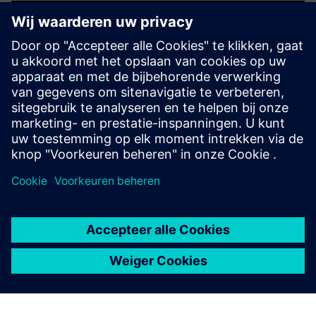
Kan Simcenter de thermische
prestaties in
ruimtevaarttoepassingen
simuleren?
Ondersteunt Simcenter
aanpassing en
automatisering?
Hoe integreert Simcenter met
andere simulatiedomeinen?