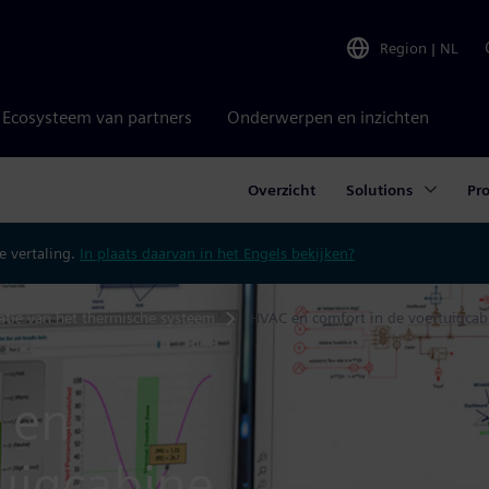
Region
|
NL
Ecosysteem van partners
Onderwerpen en inzichten
Overzicht
Solutions
Pr
 vertaling.
In plaats daarvan in het Engels bekijken?
atie van het thermische systeem
HVAC en comfort in de voertuigcab
 en
uigcabine