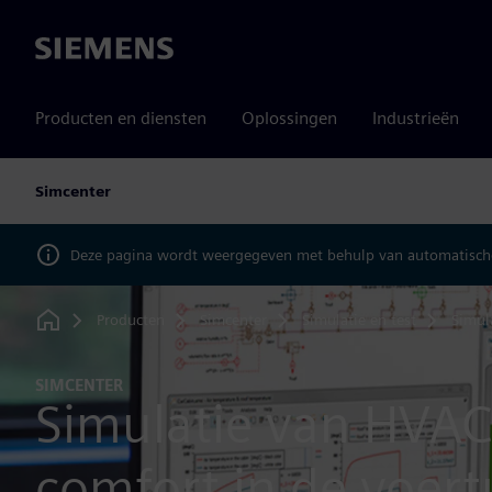
Siemens
Producten en diensten
Oplossingen
Industrieën
Simcenter
Deze pagina wordt weergegeven met behulp van automatische
Producten
Simcenter
Simulatie en test
Simul
Home
SIMCENTER
Simulatie van HVAC
comfort in de voert