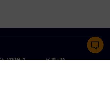
ACT OPNEMEN
CARRIÈRES
ct
Banen en carrières
dwijde kantoren
Openstaande functies