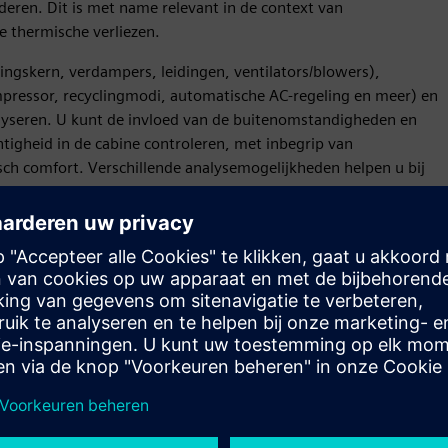
eren. Dit is met name relevant in de context van
 thermische verliezen.
skern, verdampers, leidingen, ventilators/blowers),
mpressor, recyclingmodi, automatische AC-regeling en meer) en
alyseren. U kunt de invloed van de buitenomstandigheden en
tigheid in de cabine controleren, met inbegrip van
sch comfort. Verschillende analysemogelijkheden helpen u bij
rschillende klimaatbeheersingsstrategieën en rijcycli onder
oor HVAC en het comfort