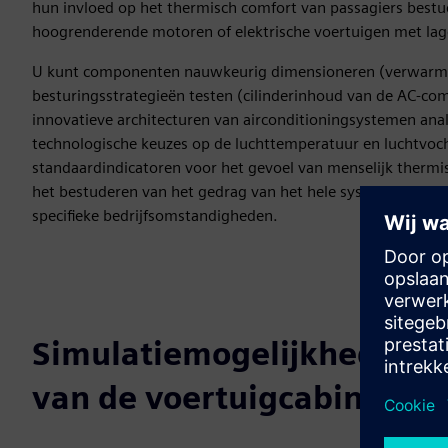
hun invloed op het thermisch comfort van passagiers bestud
hoogrenderende motoren of elektrische voertuigen met lage
U kunt componenten nauwkeurig dimensioneren (verwarming
besturingsstrategieën testen (cilinderinhoud van de AC-co
innovatieve architecturen van airconditioningsystemen an
technologische keuzes op de luchttemperatuur en luchtvoch
standaardindicatoren voor het gevoel van menselijk thermi
het bestuderen van het gedrag van het hele systeem voor ve
specifieke bedrijfsomstandigheden.
Simulatiemogelijkheden v
van de voertuigcabine