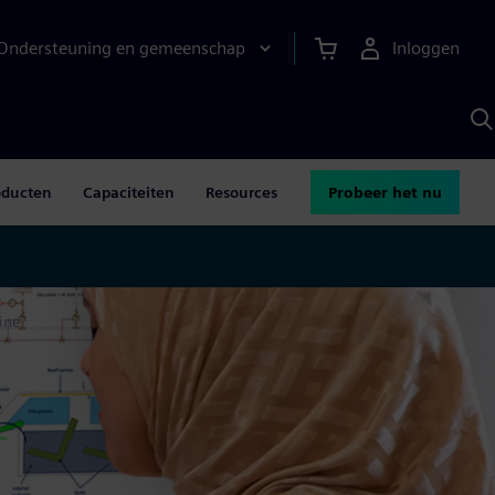
Ondersteuning en gemeenschap
Inloggen
Z
m
S
A
oducten
Capaciteiten
Resources
Probeer het nu
ine