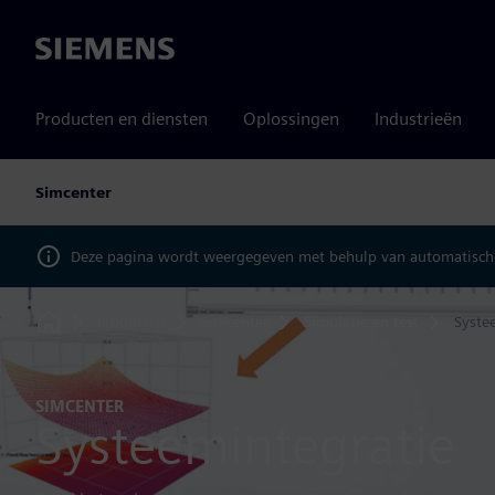
Siemens
Producten en diensten
Oplossingen
Industrieën
Simcenter
Deze pagina wordt weergegeven met behulp van automatische
Producten
Simcenter
Simulatie en test
Syste
Home
SIMCENTER
Systeemintegratie