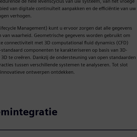
 gedurende de hele levenscyclus van uw systeem, van het vroege
ied van digitale continuïteit aanpakken en de efficiëntie van uw
ngen verhogen.
ifecycle Management) kunt u ervoor zorgen dat alle gegevens
bron van waarheid. Geometrische gegevens worden gebruikt om
connectiviteit met 3D computational fluid dynamics (CFD)
t-standaard componenten te karakteriseren op basis van 3D-
n 3D te creëren. Dankzij de ondersteuning van open standaarden
cties tussen verschillende systemen te analyseren. Tot slot
r innovatieve ontwerpen ontdekken.
emintegratie