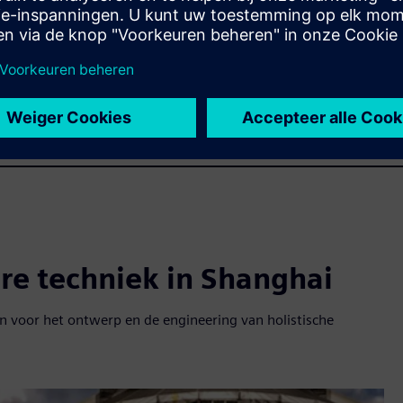
ire techniek in Shanghai
 voor het ontwerp en de engineering van holistische