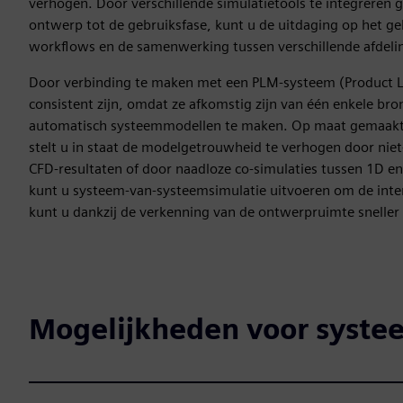
verhogen. Door verschillende simulatietools te integreren
ontwerp tot de gebruiksfase, kunt u de uitdaging op het geb
workflows en de samenwerking tussen verschillende afdeli
Door verbinding te maken met een PLM-systeem (Product L
consistent zijn, omdat ze afkomstig zijn van één enkele 
automatisch systeemmodellen te maken. Op maat gemaakte 
stelt u in staat de modelgetrouwheid te verhogen door nie
CFD-resultaten of door naadloze co-simulaties tussen 1D e
kunt u systeem-van-systeemsimulatie uitvoeren om de intera
kunt u dankzij de verkenning van de ontwerpruimte snelle
Mogelijkheden voor syste