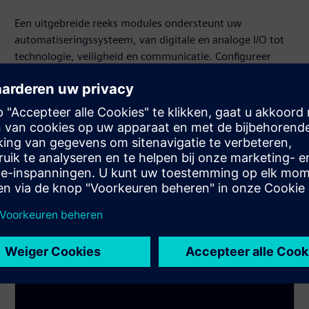
Een uitgebreide reeks modules ondersteunt uw
automatiseringssysteem, van digitale en analoge I/O tot
technologie, veiligheid en communicatie. Configureer
precies wat u vandaag nodig hebt en breid het later
eenvoudig uit.