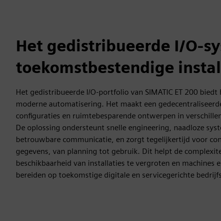
Het gedistribueerde I/O-s
toekomstbestendige instal
Het gedistribueerde I/O-portfolio van SIMATIC ET 200 biedt h
moderne automatisering. Het maakt een gedecentraliseerde 
configuraties en ruimtebesparende ontwerpen in verschill
De oplossing ondersteunt snelle engineering, naadloze sys
betrouwbare communicatie, en zorgt tegelijkertijd voor co
gegevens, van planning tot gebruik. Dit helpt de complexit
beschikbaarheid van installaties te vergroten en machines 
bereiden op toekomstige digitale en servicegerichte bedrij