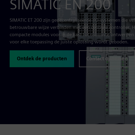
SIMATIC EN 200
SIMATIC ET 200 zijn gedecentraliseerde I/O-systemen die v
betrouwbare wijze verbinden met een centrale controller. He
compacte modules voor in de kast tot robuuste ontwerpen 
voor elke toepassing de juiste oplossing wordt geboden.
Ontdek de producten
Contact opnemen