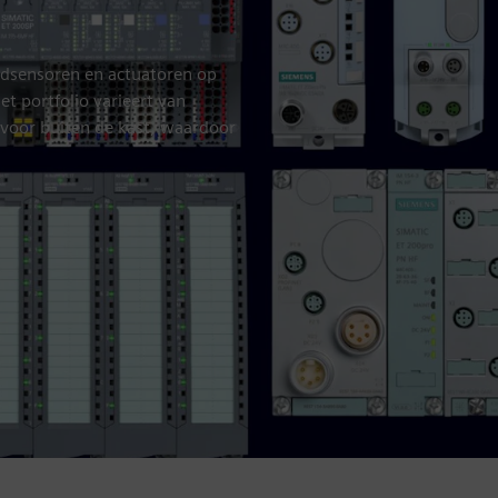
eldsensoren en actuatoren op
t portfolio varieert van
voor buiten de kast, waardoor