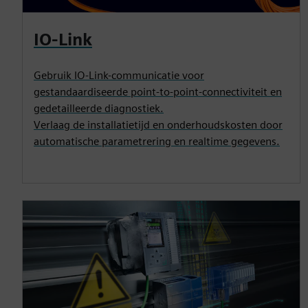
IO-Link
Gebruik IO-Link-communicatie voor
gestandaardiseerde point-to-point-connectiviteit en
gedetailleerde diagnostiek.
Verlaag de installatietijd en onderhoudskosten door
automatische parametrering en realtime gegevens.